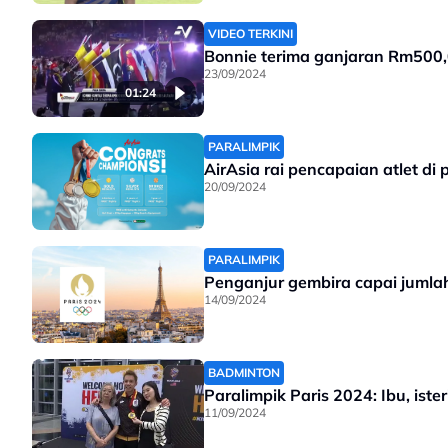
VIDEO TERKINI
Bonnie terima ganjaran Rm500,
23/09/2024
01:24
PARALIMPIK
AirAsia rai pencapaian atlet di
20/09/2024
PARALIMPIK
Penganjur gembira capai jumlah
14/09/2024
BADMINTON
Paralimpik Paris 2024: Ibu, is
11/09/2024