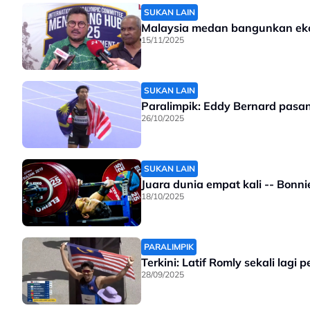
SUKAN LAIN
Malaysia medan bangunkan ekos
15/11/2025
SUKAN LAIN
Paralimpik: Eddy Bernard pasan
26/10/2025
SUKAN LAIN
Juara dunia empat kali -- Bon
18/10/2025
PARALIMPIK
Terkini: Latif Romly sekali lagi
28/09/2025