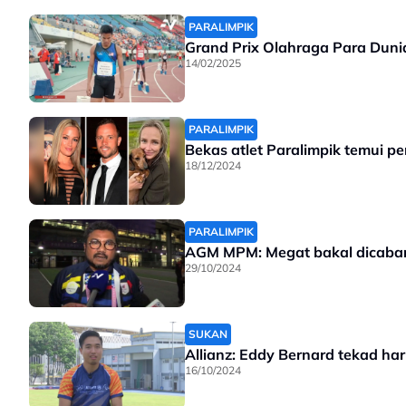
PARALIMPIK
Grand Prix Olahraga Para Duni
14/02/2025
PARALIMPIK
Bekas atlet Paralimpik temui p
18/12/2024
PARALIMPIK
AGM MPM: Megat bakal dicaba
29/10/2024
SUKAN
Allianz: Eddy Bernard tekad h
16/10/2024