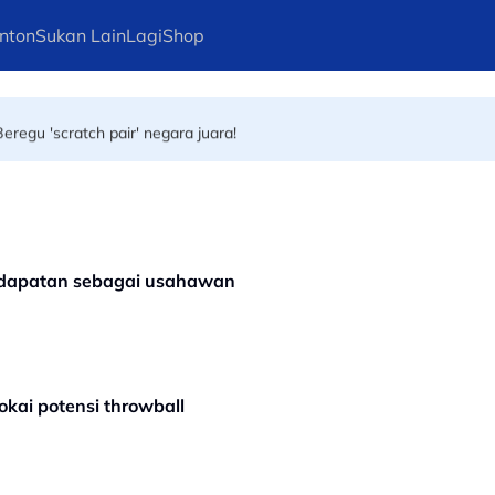
nton
Sukan Lain
Lagi
Shop
atuh dalam terowong, gol batal
eregu 'scratch pair' negara juara!
endapatan sebagai usahawan
kai potensi throwball