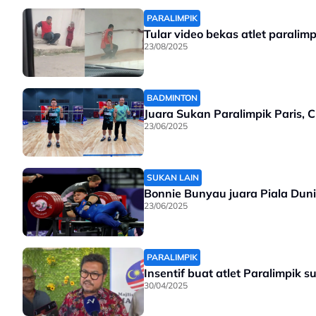
PARALIMPIK
Tular video bekas atlet paralim
23/08/2025
BADMINTON
Juara Sukan Paralimpik Paris, 
23/06/2025
SUKAN LAIN
Bonnie Bunyau juara Piala Dun
23/06/2025
PARALIMPIK
Insentif buat atlet Paralimpik
30/04/2025