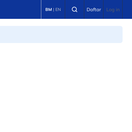
Select language
Daftar
Log in
BM
|
EN