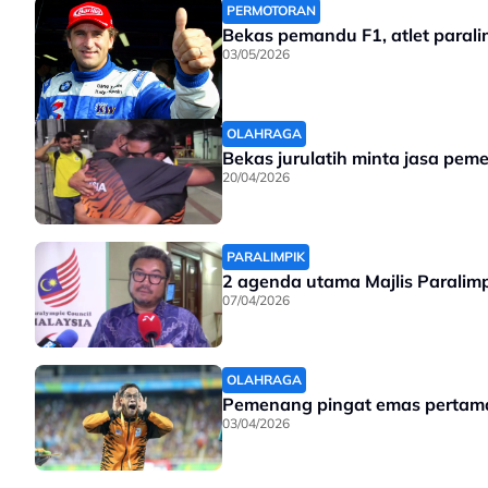
PERMOTORAN
Bekas pemandu F1, atlet parali
03/05/2026
OLAHRAGA
Bekas jurulatih minta jasa pe
20/04/2026
PARALIMPIK
2 agenda utama Majlis Paralim
07/04/2026
OLAHRAGA
Pemenang pingat emas pertama
03/04/2026