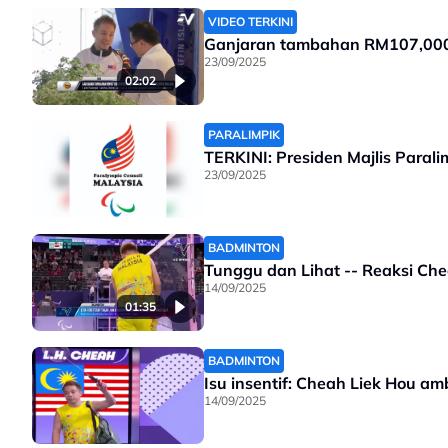
VIDEO TERKINI
Ganjaran tambahan RM107,000 d
23/09/2025
02:02
PARALIMPIK
TERKINI: Presiden Majlis Para
23/09/2025
BADMINTON
Tunggu dan Lihat -- Reaksi Ch
14/09/2025
01:35
BADMINTON
Isu insentif: Cheah Liek Hou am
14/09/2025