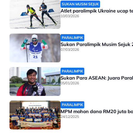
SUKAN MUSIM SEJUK
Atlet paralimpik Ukraine ucap 
10/03/2026
PARALIMPIK
Sukan Paralimpik Musim Sejuk 2
07/03/2026
PARALIMPIK
Sukan Para ASEAN: Juara Paral
05/01/2026
PARALIMPIK
MPM mohon dana RM20 juta ba
24/12/2025