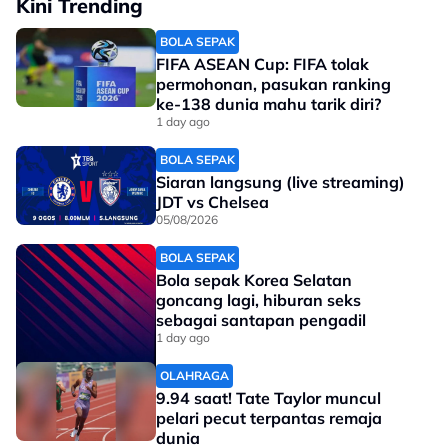
Kini Trending
strategik Universiti Malaya.
BOLA SEPAK
No node context available.
FIFA ASEAN Cup: FIFA tolak
Related Topics
permohonan, pasukan ranking
View this post on Instagram
ke-138 dunia mahu tarik diri?
1 day ago
#jonah chang
#Lontar Peluru
#Sukan Asia
BOLA SEPAK
Siaran langsung (live streaming)
JDT vs Chelsea
05/08/2026
BOLA SEPAK
Bola sepak Korea Selatan
goncang lagi, hiburan seks
sebagai santapan pengadil
1 day ago
A post shared by KBSMalaysia (@kbsmalaysia)
OLAHRAGA
9.94 saat! Tate Taylor muncul
pelari pecut terpantas remaja
dunia