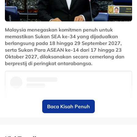
16, 2026
"Terima kasih kepada UM kerana menyokong kami
Malaysia menegaskan komitmen penuh untuk
sebagai pelajar dan atlet.
memastikan Sukan SEA ke-34 yang dijadualkan
"Minta maaf jika kami terpaksa terlepas kelas.
berlangsung pada 18 hingga 29 September 2027,
serta Sukan Para ASEAN ke-14 dari 17 hingga 23
"Perjuangan kami bukan mudah. Latihan dan masa
Oktober 2027, dilaksanakan secara cemerlang dan
belajar sangat sukar.
berprestij di peringkat antarabangsa.
"Saya hanya mahu buat yang terbaik untuk
memecahkan rekod kebangsaan dan mendapatkan
merit bermain dalam kejohanan itu," katanya.
Penganugerahan tersebut menyaksikan kedua-dua
jaguh negara dalam acara sukan balingan itu
Baca Kisah Penuh
membawa pulang wang tunai berjumlah RM1,500.00
seorang beserta piala dan hadiah iringan.
Dalam majlis sama, Astro Arena turut menerima
Anugerah Lencana Penghargaan selaku rakan