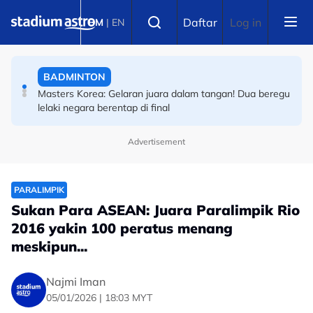
Skip to main content
BOLA SEPAK
Select language
Daftar
Log in
BM
|
EN
Piala Hyundai ASEAN: Indonesia tersingkir, Herdman
pula jadi sasaran -- #JohnHerdmanOut meletup!
BADMINTON
Masters Korea: Gelaran juara dalam tangan! Dua beregu
lelaki negara berentap di final
Advertisement
PARALIMPIK
Sukan Para ASEAN: Juara Paralimpik Rio
2016 yakin 100 peratus menang
meskipun...
Najmi Iman
05/01/2026 | 18:03 MYT