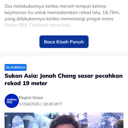
Dia melakukannya ketika meraih tempat kelima
kejohanan itu untuk memadamkan rekod lalu, 18.78m,
yang dilakukannya ketika memenangi pingat emas
Sukan SEA Thailand tahun lalu.
Pingat emas menjadi milik peserta China, Chen Hongfei
Baca Kisah Penuh
(20.18m), perak dimenangi rakan senegaranya, Chen
Chengyu (19.64m) manakala gangsa pula diraih alet
Kazakhstan, Ivan Ivanov (19.41m).
No node context available.
OLAHRAGA
Related Topics
Sukan Asia: Jonah Chang sasar pecahkan
rekod 19 meter
#Olahraga
#Lontar Peluru
#jonah chang
#Rekod kebangsaan
Najmi Iman
17/04/2026 | 18:26 MYT