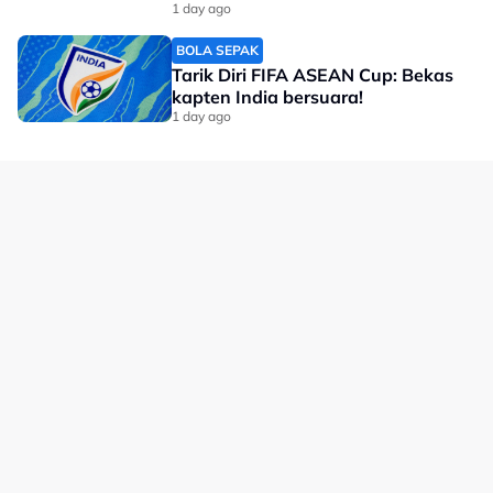
1 day ago
BOLA SEPAK
Tarik Diri FIFA ASEAN Cup: Bekas
kapten India bersuara!
1 day ago
Hydration Boost Selepas
Bersukan
Hydration boost selepas bersukan dengan
SOFTHER Electrolytes Powder Hydration
Supplement Post Workout and Recovery.