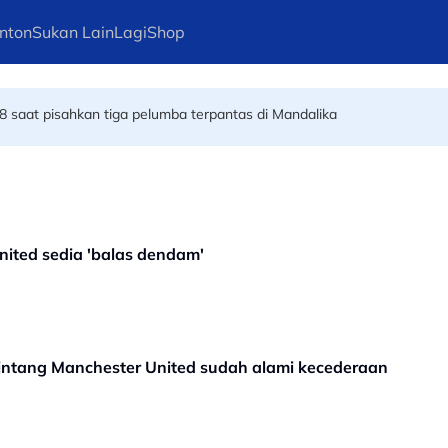
nton
Sukan Lain
Lagi
Shop
 pembangunan akar umbi
8 saat pisahkan tiga pelumba terpantas di Mandalika
nited sedia 'balas dendam'
bintang Manchester United sudah alami kecederaan