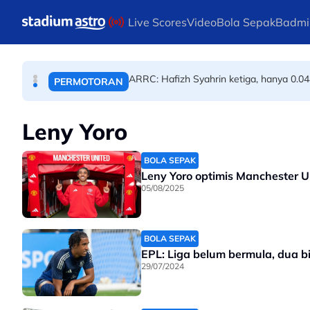
ANGKAT BERAT
Skip to main content
Live Scores
Video
Bola Sepak
Badmi
PBSMM-Kelab Futsal PERINTIS perkukuh
BOLA SEPAK
ARRC: Hafizh Syahrin ketiga, hanya 0.04
PERMOTORAN
Leny Yoro
BOLA SEPAK
Leny Yoro optimis Manchester U
05/08/2025
BOLA SEPAK
EPL: Liga belum bermula, dua 
29/07/2024