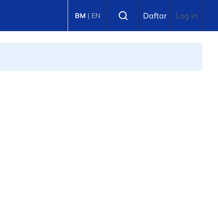
Select language
Daftar
Log in
BM
|
EN