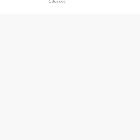
1 day ago
Laman Hiburan Lain
Polisi Privasi
Terma Penggunaan
Iklan Bersama Kami