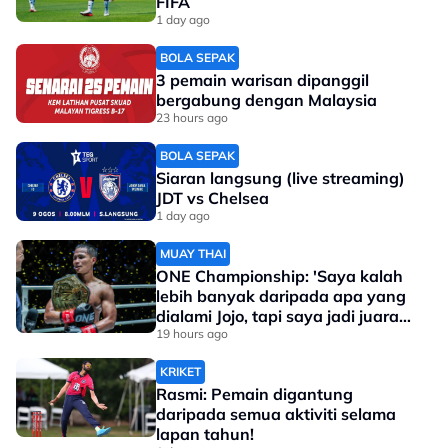
FIFA
1 day ago
BOLA SEPAK
3 pemain warisan dipanggil
bergabung dengan Malaysia
23 hours ago
BOLA SEPAK
Siaran langsung (live streaming)
JDT vs Chelsea
1 day ago
MUAY THAI
ONE Championship: 'Saya kalah
lebih banyak daripada apa yang
dialami Jojo, tapi saya jadi juara
dunia'
19 hours ago
KRIKET
Rasmi: Pemain digantung
daripada semua aktiviti selama
lapan tahun!