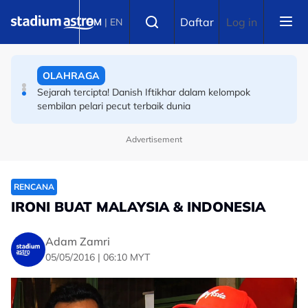
Skip to main content
Select language
Daftar
Log in
BM
|
EN
OLAHRAGA
Sejarah tercipta! Danish Iftikhar dalam kelompok
sembilan pelari pecut terbaik dunia
BERITA SUKAN AM
Buku diplomasi sukan dunia bincang status Sukan
Komanwel
Advertisement
RENCANA
IRONI BUAT MALAYSIA & INDONESIA
Adam Zamri
05/05/2016 | 06:10 MYT