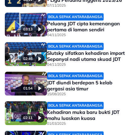
- Liga Perdana Inggeris 2025/26
07/11/2025
BOLA SEPAK ANTARABANGSA
Peluang JDT cipta kemenangan
pertama di laman sendiri
03:13
04/11/2025
BOLA SEPAK ANTARABANGSA
Slutsky sifatkan kehadiran import
Sepanyol nadi utama skuad JDT
02:46
04/11/2025
BOLA SEPAK ANTARABANGSA
JDT diundi berdepan 5 kelab
gergasi asia timur
01:54
15/08/2025
BOLA SEPAK ANTARABANGSA
Kehadiran muka baru bukti JDT
mahu luaskan kuasa
02:11
01/03/2025
BOLA SEPAK ANTARABANGSA