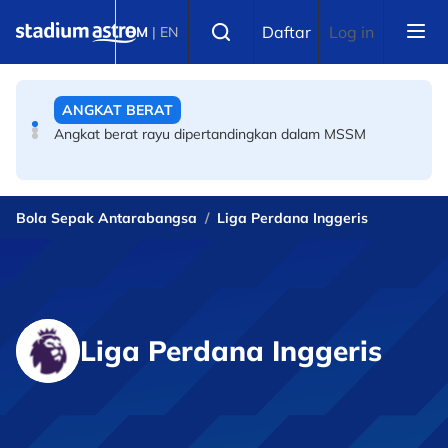
Skip to main content
PERMOTORAN
Select language
Daftar
Log in
BM
|
EN
ARRC: Hafizh Syahrin ketiga, hanya 0.048 saat pisahkan
tiga pelumba terpantas di Mandalika
ANGKAT BERAT
Angkat berat rayu dipertandingkan dalam MSSM
Bola Sepak Antarabangsa
Liga Perdana Inggeris
Liga Perdana Inggeris