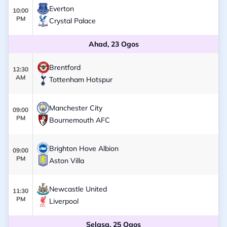
Everton
10:00
PM
Crystal Palace
Ahad, 23 Ogos
Brentford
12:30
AM
Tottenham Hotspur
Manchester City
09:00
PM
Bournemouth AFC
Brighton Hove Albion
09:00
PM
Aston Villa
Newcastle United
11:30
PM
Liverpool
Selasa, 25 Ogos