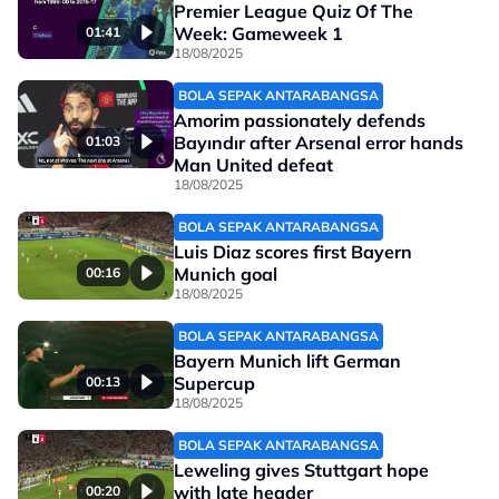
Premier League Quiz Of The
Week: Gameweek 1
01:41
18/08/2025
BOLA SEPAK ANTARABANGSA
Amorim passionately defends
Bayındır after Arsenal error hands
01:03
Man United defeat
18/08/2025
BOLA SEPAK ANTARABANGSA
Luis Diaz scores first Bayern
Munich goal
00:16
18/08/2025
BOLA SEPAK ANTARABANGSA
Bayern Munich lift German
Supercup
00:13
18/08/2025
BOLA SEPAK ANTARABANGSA
Leweling gives Stuttgart hope
with late header
00:20