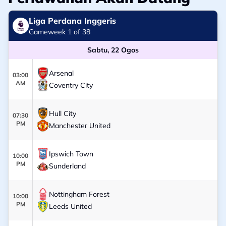
Liga Perdana Inggeris
Gameweek 1 of 38
Sabtu, 22 Ogos
Arsenal
03:00
AM
Coventry City
Hull City
07:30
PM
Manchester United
Ipswich Town
10:00
PM
Sunderland
Nottingham Forest
10:00
PM
Leeds United