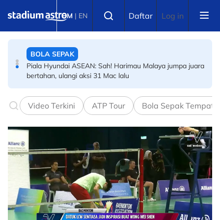
Skip to main content
BOLA SEPAK
Select language
Daftar
Log in
BM
|
EN
Piala Hyundai ASEAN: Panas! Insiden pergaduhan luar
Stadium Cheras cetus kontroversi
BOLA SEPAK
Piala Hyundai ASEAN: Sejarah! Bintang meningkat naik
JDT rangkul dua anugerah dalam masa 12 hari
Video Terkini
ATP Tour
Bola Sepak Tempata