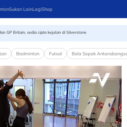
nton
Sukan Lain
Lagi
Shop
ma Kejohanan Asia Hoki Dalam Air
n GP Britain, sedia cipta kejutan di Silverstone
tan
Badminton
Futsal
Bola Sepak Antarabangs