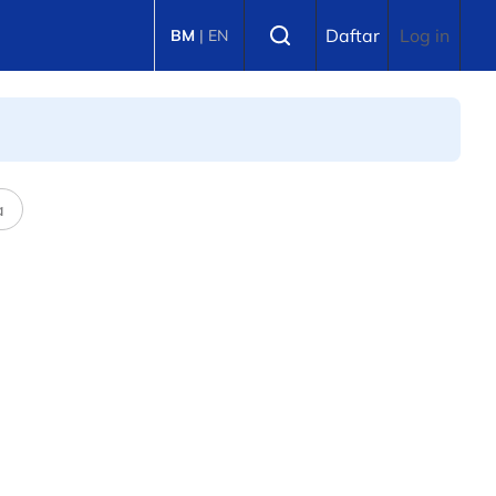
Select language
Daftar
Log in
BM
|
EN
a