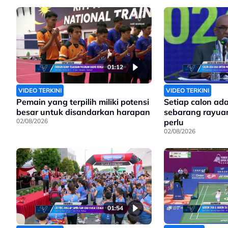
01:12
VIDEO TERKINI
VIDEO TERKINI
Pemain yang terpilih miliki potensi
Setiap calon ad
besar untuk disandarkan harapan
sebarang rayuan
02/08/2026
perlu
02/08/2026
01:54