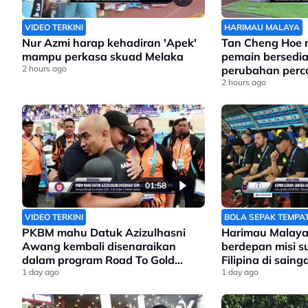
VIDEO TERKINI
HARIMAU MALAYA
Nur Azmi harap kehadiran 'Apek'
Tan Cheng Hoe
mampu perkasa skuad Melaka
pemain bersedi
2 hours ago
perubahan perc
Filipina
2 hours ago
01:58
VIDEO TERKINI
BOLA SEPAK TEMPA
PKBM mahu Datuk Azizulhasni
Harimau Malaya
Awang kembali disenaraikan
berdepan misi 
dalam program Road To Gold
Filipina di sain
Olimpik 2028
1 day ago
Asean
1 day ago