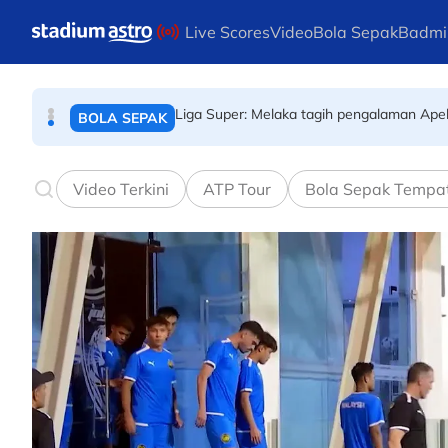
BOLA SEPAK
Skip to main content
Live Scores
Video
Bola Sepak
Badmi
Liga Super: Melaka tagih pengalaman Ape
BOLA SEPAK
ARRC: Hafizh Syahrin ketiga, hanya 0.04
PERMOTORAN
Video Terkini
ATP Tour
Bola Sepak Tempa