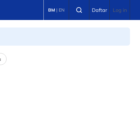
Select language
Daftar
Log in
BM
|
EN
a