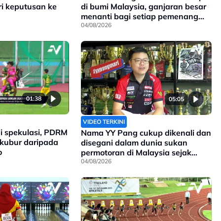
ri keputusan ke
di bumi Malaysia, ganjaran besar
menanti bagi setiap pemenang
pingat di Sukan Komanwel 2026
04/08/2026
01:38
05:05
VIDEO TERKINI
i spekulasi, PDRM
Nama YY Pang cukup dikenali dan
rkubur daripada
disegani dalam dunia sukan
o
permotoran di Malaysia sejak
90an, dan kini anak kepada
04/08/2026
pengasasnya meneruskan legasi
yang telah ditinggalkan