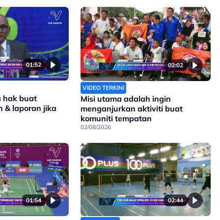
01:52
02:02
VIDEO TERKINI
a hak buat
Misi utama adalah ingin
 & laporan jika
menganjurkan aktiviti buat
komuniti tempatan
02/08/2026
01:54
02:44