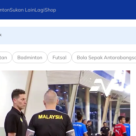
nton
Sukan Lain
Lagi
Shop
k
8 saat pisahkan tiga pelumba terpantas di Mandalika
tan
Badminton
Futsal
Bola Sepak Antarabangs