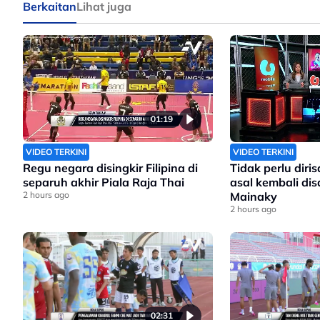
Berkaitan
Lihat juga
01:19
VIDEO TERKINI
VIDEO TERKINI
Regu negara disingkir Filipina di
Tidak perlu dir
separuh akhir Piala Raja Thai
asal kembali di
2 hours ago
Mainaky
2 hours ago
02:31