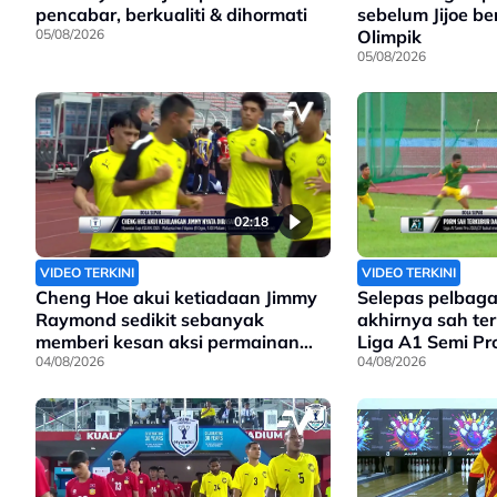
pencabar, berkualiti & dihormati
sebelum Jijoe be
05/08/2026
Olimpik
05/08/2026
02:18
VIDEO TERKINI
VIDEO TERKINI
Cheng Hoe akui ketiadaan Jimmy
Selepas pelbaga
Raymond sedikit sebanyak
akhirnya sah te
memberi kesan aksi permainan
Liga A1 Semi Pr
Harimau Malaya
04/08/2026
04/08/2026