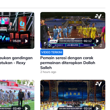
05:09
02:12
VIDEO TERKINI
isaukan gandingan
Pemain serasi dengan corak
satukan - Rexy
permainan diterapkan Dollah
Salleh
2 hours ago
02:40
02:14