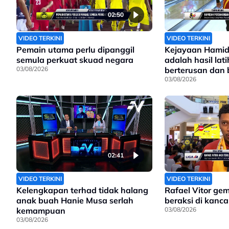
02:50
VIDEO TERKINI
VIDEO TERKINI
Pemain utama perlu dipanggil
Kejayaan Hamid
semula perkuat skuad negara
adalah hasil lat
03/08/2026
berterusan dan
sungguh
03/08/2026
02:41
VIDEO TERKINI
VIDEO TERKINI
Kelengkapan terhad tidak halang
Rafael Vitor ge
anak buah Hanie Musa serlah
beraksi di kanc
kemampuan
03/08/2026
03/08/2026