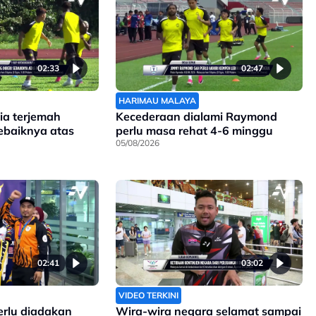
02:33
02:47
HARIMAU MALAYA
ia terjemah
Kecederaan dialami Raymond
sebaiknya atas
perlu masa rehat 4-6 minggu
05/08/2026
02:41
03:02
VIDEO TERKINI
erlu diadakan
Wira-wira negara selamat sampai