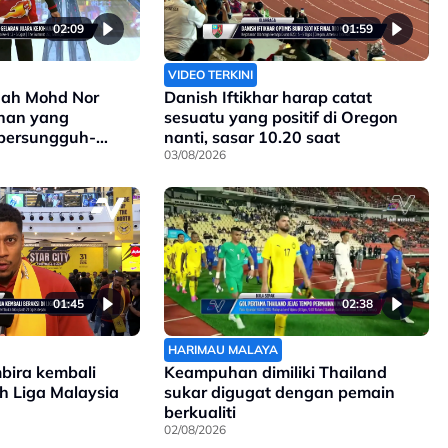
02:09
01:59
VIDEO TERKINI
ah Mohd Nor
Danish Iftikhar harap catat
ihan yang
sesuatu yang positif di Oregon
 bersungguh-
nanti, sasar 10.20 saat
03/08/2026
01:45
02:38
HARIMAU MALAYA
mbira kembali
Keampuhan dimiliki Thailand
ah Liga Malaysia
sukar digugat dengan pemain
berkualiti
02/08/2026