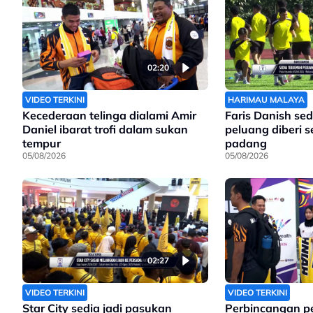
02:20
VIDEO TERKINI
HARIMAU MALAYA
Kecederaan telinga dialami Amir
Faris Danish sed
Daniel ibarat trofi dalam sukan
peluang diberi 
tempur
padang
05/08/2026
05/08/2026
02:27
VIDEO TERKINI
VIDEO TERKINI
Star City sedia jadi pasukan
Perbincangan p