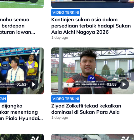
VIDEO TERKINI
 mahu semua
Kontinjen sukan asia dalam
a berdepan
persediaan terbaik hadapi Sukan
aturan lawan
Asia Aichi Nagoya 2026
1 day ago
01:53
01:53
TAN
VIDEO TERKINI
 dijangka
Ziyad Zolkefli tekad kekalkan
sukar menentang
dominasi di Sukan Para Asia
gan Piala Hyundai
1 day ago