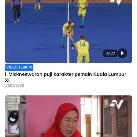
02:22
VIDEO TERKINI
I. Vickneswaran puji karakter pemain Kuala Lumpur
XI
11/04/2023