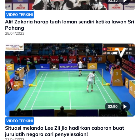
02:15
VIDEO TERKINI
Alif Zakaria harap tuah laman sendiri ketika lawan Sri
Pahang
28/04/2023
02:50
VIDEO TERKINI
Situasi melanda Lee Zii Jia hadirkan cabaran buat
jurulatih negara cari penyelesaian!
27/04/2023