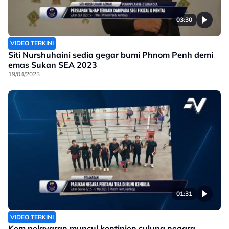
03:30
VIDEO TERKINI
Siti Nurshuhaini sedia gegar bumi Phnom Penh demi
emas Sukan SEA 2023
19/04/2023
01:31
VIDEO TERKINI
Kem pelayaran muncul kontinjen sulung negara