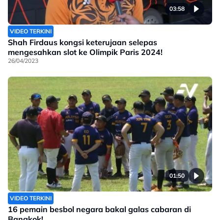
03:58
VIDEO TERKINI
Shah Firdaus kongsi keterujaan selepas
mengesahkan slot ke Olimpik Paris 2024!
26/04/2023
01:50
VIDEO TERKINI
16 pemain besbol negara bakal galas cabaran di
Bangkok!