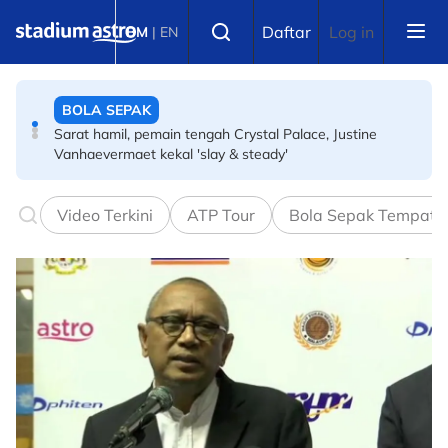
Skip to main content
BOLA SEPAK
Select language
Daftar
Log in
BM
|
EN
Sarat hamil, pemain tengah Crystal Palace, Justine
Vanhaevermaet kekal 'slay & steady'
ANGKAT BERAT
Keyakinan tinggi, persiapan mapan kunci kem angkat
berat negara butirkan lima emas di Glasgow
Video Terkini
ATP Tour
Bola Sepak Tempata