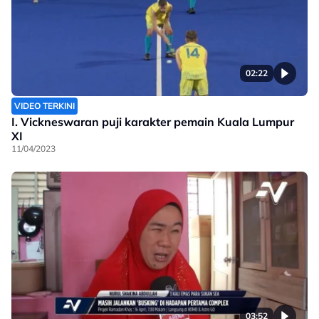
02:22
VIDEO TERKINI
I. Vickneswaran puji karakter pemain Kuala Lumpur
XI
11/04/2023
03:52