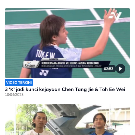
02:53
VIDEO TERKINI
3 'K' jadi kunci kejayaan Chen Tang Jie & Toh Ee Wei
10/04/2023