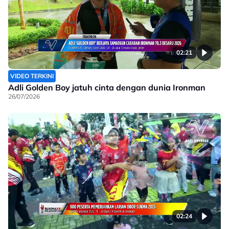
02:21
VIDEO TERKINI
Adli Golden Boy jatuh cinta dengan dunia Ironman
26/07/2026
02:24