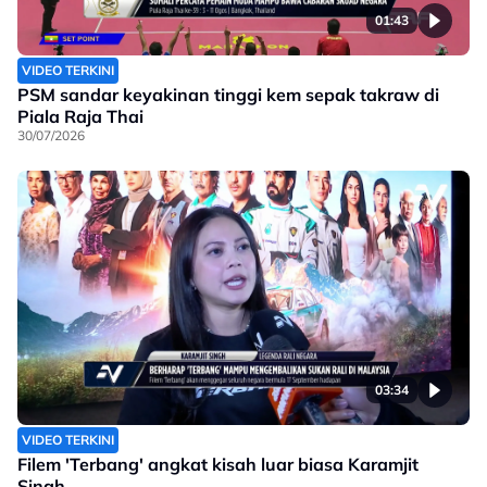
01:43
VIDEO TERKINI
PSM sandar keyakinan tinggi kem sepak takraw di
Piala Raja Thai
30/07/2026
03:34
VIDEO TERKINI
Filem 'Terbang' angkat kisah luar biasa Karamjit
Singh