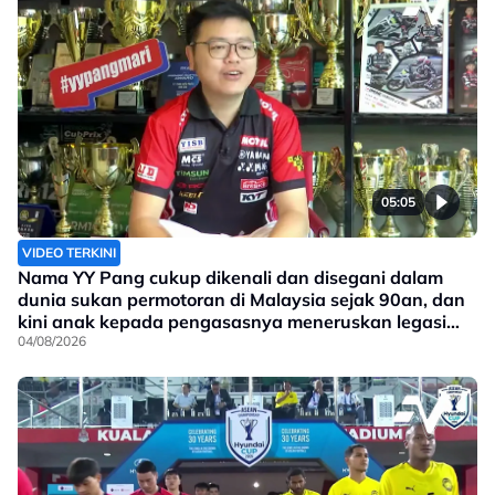
05:05
VIDEO TERKINI
Nama YY Pang cukup dikenali dan disegani dalam
dunia sukan permotoran di Malaysia sejak 90an, dan
kini anak kepada pengasasnya meneruskan legasi
yang telah ditinggalkan
04/08/2026