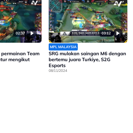
02:37
03:12
MPL MALAYSIA
k permainan Team
SRG mulakan saingan M6 dengan
atur mengikut
bertemu juara Turkiye, S2G
Esports
08/11/2024