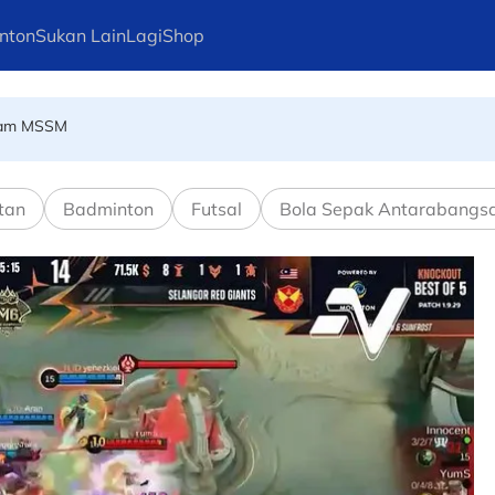
 tersingkir, masih gagal buru kejuaraan
nton
Sukan Lain
Lagi
Shop
alam MSSM
ng lagi pemain Harimau Malaya sah terkeluar
tan
Badminton
Futsal
Bola Sepak Antarabangs