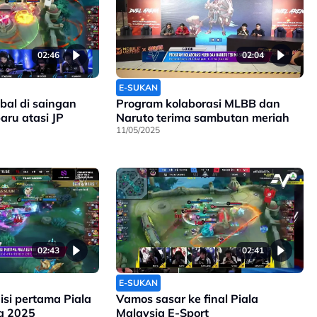
02:46
02:04
E-SUKAN
bal di saingan
Program kolaborasi MLBB dan
ru atasi JP
Naruto terima sambutan meriah
11/05/2025
02:43
02:41
E-SUKAN
si pertama Piala
Vamos sasar ke final Piala
a 2025
Malaysia E-Sport