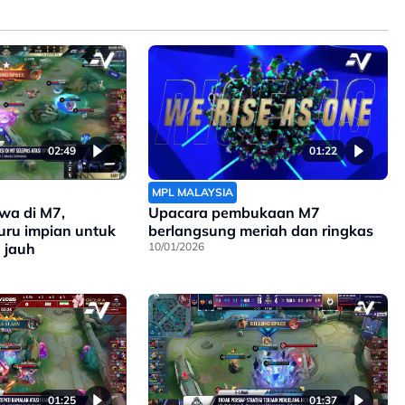
02:49
01:22
MPL MALAYSIA
wa di M7,
Upacara pembukaan M7
uru impian untuk
berlangsung meriah dan ringkas
 jauh
10/01/2026
01:25
01:37