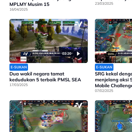
MPLMY Musim 15
23/03/2025
16/04/2025
02:20
E-SUKAN
E-SUKAN
Dua wakil negara tamat
SRG kekal denga
kedudukan 5 terbaik PMSL SEA
menjelang aksi
17/03/2025
Mobile Challenge
07/02/2025