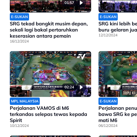
01:57
E-SUKAN
E-SUKAN
SRG tekad bangkit musim depan,
SRG kini lebih b
sekali lagi bakal pertaruhkan
buru gelaran ju
keserasian antara pemain
12/12/2024
16/12/2024
02:24
MPL MALAYSIA
E-SUKAN
Perjalanan VAMOS di M6
Perjalanan penu
terkandas selepas tewas kepada
bawa SRG ke pe
Spirit
mati M6
10/12/2024
06/12/2024