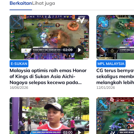
Berkaitan
Lihat juga
02:09
E-SUKAN
MPL MALAYSIA
Malaysia optimis raih emas Honor
CG terus bernya
of Kings di Sukan Asia Aichi-
sekaligus memb
Nagoya selepas kecewa pada
melangkah lebih
2022
16/06/2026
12/01/2026
02:00