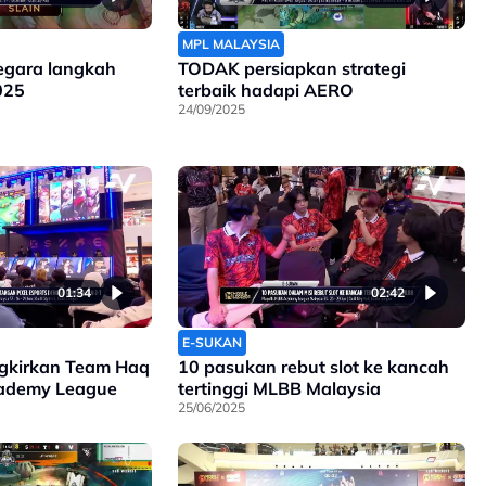
MPL MALAYSIA
egara langkah
TODAK persiapkan strategi
025
terbaik hadapi AERO
24/09/2025
01:34
02:42
E-SUKAN
ingkirkan Team Haq
10 pasukan rebut slot ke kancah
ademy League
tertinggi MLBB Malaysia
25/06/2025