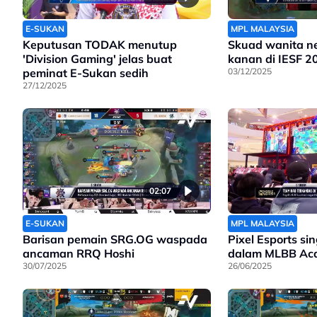
E-SUKAN
MPL MALAYSIA
Keputusan TODAK menutup
Skuad wanita n
'Division Gaming' jelas buat
kanan di IESF 2
peminat E-Sukan sedih
03/12/2025
27/12/2025
02:07
E-SUKAN
MPL MALAYSIA
Barisan pemain SRG.OG waspada
Pixel Esports s
ancaman RRQ Hoshi
dalam MLBB Ac
30/07/2025
26/06/2025