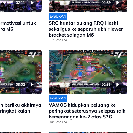
02:11
01:59
E-SUKAN
ermotivasi untuk
SRG hantar pulang RRQ Hoshi
ara M6
sekaligus ke separuh akhir lower
bracket saingan M6
11/12/2024
03:02
02:33
E-SUKAN
h berliku akhirnya
VAMOS hidupkan peluang ke
ringkat kalah
peringkat seterusnya selepas raih
kemenangan ke-2 atas S2G
04/12/2024