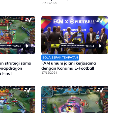
21/03/2025
02:23
01:34
BOLA SEPAK TEMPATAN
n strategi sama
FAM umum jalani kerjasama
 Snapdragon
dengan Konama E-Football
 Final
17/12/2024