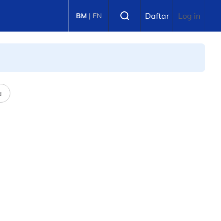
Select language
Daftar
Log in
BM
|
EN
a