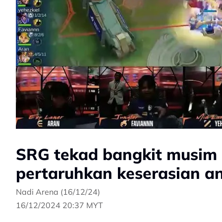
SRG tekad bangkit musim d
pertaruhkan keserasian a
Nadi Arena (16/12/24)
16/12/2024 20:37 MYT