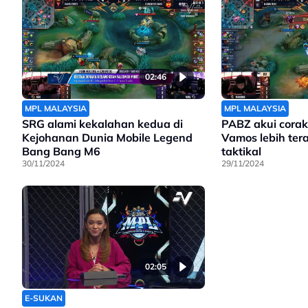
02:46
MPL MALAYSIA
MPL MALAYSIA
SRG alami kekalahan kedua di
PABZ akui cora
Kejohanan Dunia Mobile Legend
Vamos lebih ter
Bang Bang M6
taktikal
30/11/2024
29/11/2024
02:05
E-SUKAN