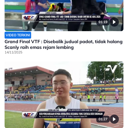
01:19
VIDEO TERKINI
Grand Final VTF : Disebalik judual padat, tidak halang
Scanly raih emas rejam lembing
14/11/2025
01:27