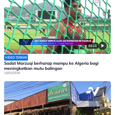
01:13
VIDEO TERKINI
Sadat Marzuqi berharap mampu ke Algeria bagi
meningkatkan mutu balingan
15/03/2026