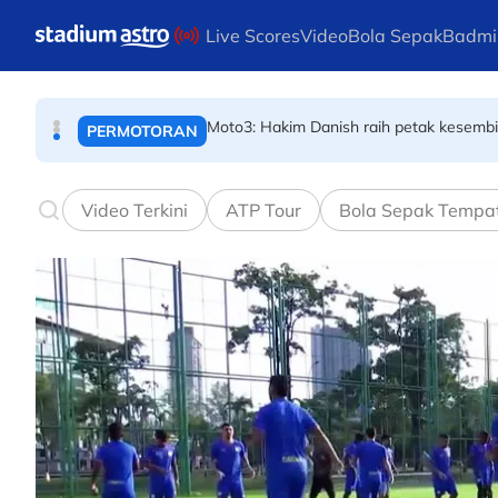
SUKAN AIR
Skip to main content
Live Scores
Video
Bola Sepak
Badmi
Moto3: Hakim Danish raih petak kesembila
PERMOTORAN
Piala Hyundai ASEAN: Malaysia ke separu
BOLA SEPAK
Video Terkini
ATP Tour
Bola Sepak Tempa