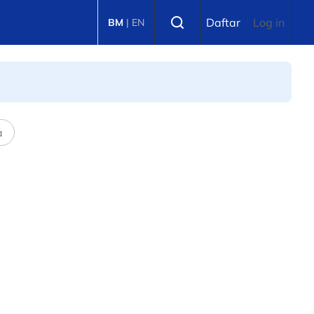
Select language
Daftar
Log in
BM
|
EN
a