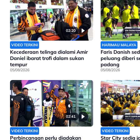
02:20
VIDEO TERKINI
HARIMAU MALAYA
Kecederaan telinga dialami Amir
Faris Danish sed
Daniel ibarat trofi dalam sukan
peluang diberi 
tempur
padang
05/08/2026
05/08/2026
02:41
VIDEO TERKINI
VIDEO TERKINI
Perbincangan perlu diadakan
Star City sedia 