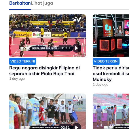
Berkaitan
Lihat juga
01:19
VIDEO TERKINI
VIDEO TERKINI
Regu negara disingkir Filipina di
Tidak perlu dir
separuh akhir Piala Raja Thai
asal kembali di
1 day ago
Mainaky
1 day ago
02:31