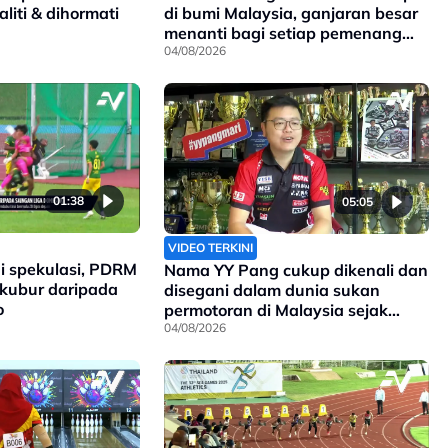
liti & dihormati
di bumi Malaysia, ganjaran besar
menanti bagi setiap pemenang
pingat di Sukan Komanwel 2026
04/08/2026
01:38
05:05
VIDEO TERKINI
i spekulasi, PDRM
Nama YY Pang cukup dikenali dan
rkubur daripada
disegani dalam dunia sukan
o
permotoran di Malaysia sejak
90an, dan kini anak kepada
04/08/2026
pengasasnya meneruskan legasi
yang telah ditinggalkan