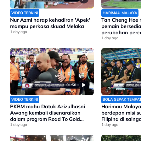
VIDEO TERKINI
HARIMAU MALAYA
Nur Azmi harap kehadiran 'Apek'
Tan Cheng Hoe
mampu perkasa skuad Melaka
pemain bersedi
1 day ago
perubahan perc
Filipina
1 day ago
01:58
VIDEO TERKINI
BOLA SEPAK TEMPA
PKBM mahu Datuk Azizulhasni
Harimau Malaya
Awang kembali disenaraikan
berdepan misi 
dalam program Road To Gold
Filipina di sain
Olimpik 2028
1 day ago
Asean
1 day ago