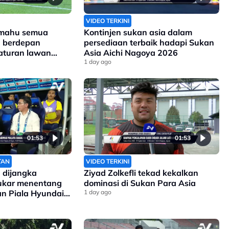
VIDEO TERKINI
 mahu semua
Kontinjen sukan asia dalam
a berdepan
persediaan terbaik hadapi Sukan
aturan lawan
Asia Aichi Nagoya 2026
1 day ago
01:53
01:53
TAN
VIDEO TERKINI
 dijangka
Ziyad Zolkefli tekad kekalkan
sukar menentang
dominasi di Sukan Para Asia
gan Piala Hyundai
1 day ago