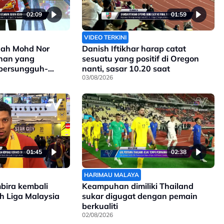
02:09
01:59
VIDEO TERKINI
ah Mohd Nor
Danish Iftikhar harap catat
ihan yang
sesuatu yang positif di Oregon
 bersungguh-
nanti, sasar 10.20 saat
03/08/2026
01:45
02:38
HARIMAU MALAYA
mbira kembali
Keampuhan dimiliki Thailand
ah Liga Malaysia
sukar digugat dengan pemain
berkualiti
02/08/2026