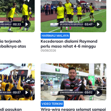
02:33
02:47
HARIMAU MALAYA
ia terjemah
Kecederaan dialami Raymond
sebaiknya atas
perlu masa rehat 4-6 minggu
05/08/2026
02:27
03:02
VIDEO TERKINI
jadi pasukan
Wira-wira negara selamat sampai