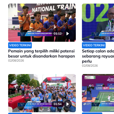
01:12
VIDEO TERKINI
VIDEO TERKINI
Pemain yang terpilih miliki potensi
Setiap calon ad
besar untuk disandarkan harapan
sebarang rayuan
02/08/2026
perlu
02/08/2026
01:54