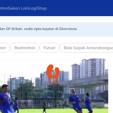
nton
Sukan Lain
Lagi
Shop
n GP Britain, sedia cipta kejutan di Silverstone
h akhir! Wan Kuzain arkitek kemenangan Harimau Malaya
tan
Badminton
Futsal
Bola Sepak Antarabangs