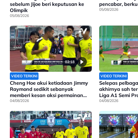
sebelum Jijoe beri keputusan ke
pencabar, berkua
Olimpik
05/08/2026
05/08/2026
02:18
VIDEO TERKINI
VIDEO TERKINI
Cheng Hoe akui ketiadaan Jimmy
Selepas pelbaga
Raymond sedikit sebanyak
akhirnya sah te
memberi kesan aksi permainan
Liga A1 Semi Pr
Harimau Malaya
04/08/2026
04/08/2026