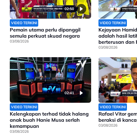
02:50
VIDEO TERKINI
VIDEO TERKINI
Pemain utama perlu dipanggil
Kejayaan Hamid
semula perkuat skuad negara
adalah hasil lat
03/08/2026
berterusan dan
sungguh
03/08/2026
02:41
VIDEO TERKINI
VIDEO TERKINI
Kelengkapan terhad tidak halang
Rafael Vitor ge
anak buah Hanie Musa serlah
beraksi di kanc
kemampuan
03/08/2026
03/08/2026