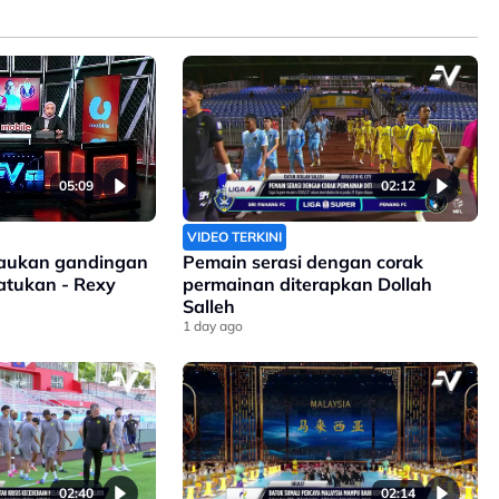
05:09
02:12
VIDEO TERKINI
isaukan gandingan
Pemain serasi dengan corak
satukan - Rexy
permainan diterapkan Dollah
Salleh
1 day ago
02:40
02:14