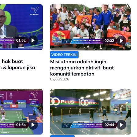
01:52
02:02
VIDEO TERKINI
a hak buat
Misi utama adalah ingin
 & laporan jika
menganjurkan aktiviti buat
komuniti tempatan
02/08/2026
01:54
02:44