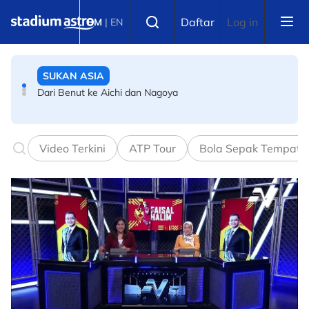
Skip to main content
SUKAN ASIA
Select language
Daftar
Log in
BM
|
EN
Dari Benut ke Aichi dan Nagoya
BOLA SEPAK
Bola sepak Korea Selatan goncang lagi, hiburan seks
sebagai santapan pengadil
Video Terkini
ATP Tour
Bola Sepak Tempata