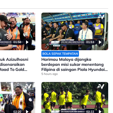
01:58
01:53
BOLA SEPAK TEMPATAN
k Azizulhasni
Harimau Malaya dijangka
disenaraikan
berdepan misi sukar menentang
Road To Gold
Filipina di saingan Piala Hyundai
Asean
5 hours ago
02:20
02:33