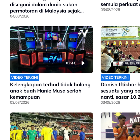
semula perkuat
disegani dalam dunia sukan
03/08/2026
permotoran di Malaysia sejak
90an, dan kini anak kepada
04/08/2026
pengasasnya meneruskan legasi
yang telah ditinggalkan
02:41
VIDEO TERKINI
VIDEO TERKINI
Kelengkapan terhad tidak halang
Danish Iftikhar 
anak buah Hanie Musa serlah
sesuatu yang pos
kemampuan
nanti, sasar 10.
03/08/2026
03/08/2026