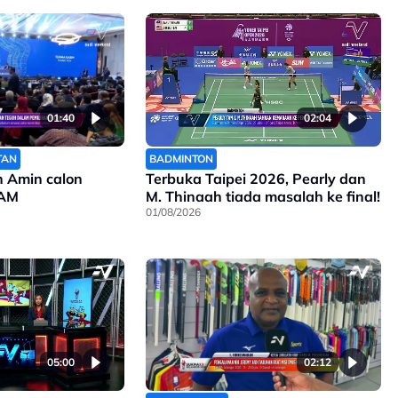
01:40
02:04
TAN
BADMINTON
n Amin calon
Terbuka Taipei 2026, Pearly dan
FAM
M. Thinaah tiada masalah ke final!
01/08/2026
05:00
02:12