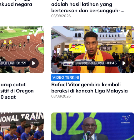
 skuad negara
adalah hasil latihan yang
berterusan dan bersungguh-
sungguh
03/08/2026
01:59
01:45
VIDEO TERKINI
harap catat
Rafael Vitor gembira kembali
itif di Oregon
beraksi di kancah Liga Malaysia
20 saat
03/08/2026