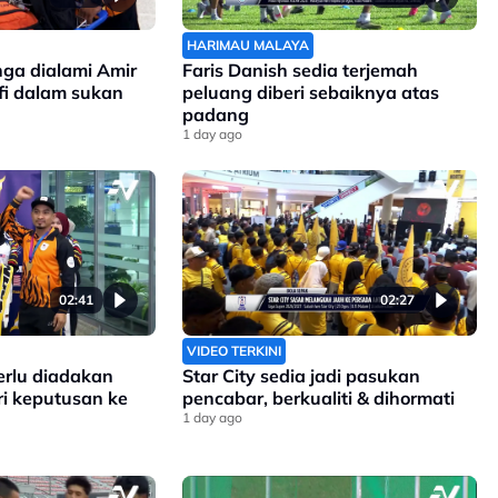
HARIMAU MALAYA
nga dialami Amir
Faris Danish sedia terjemah
ofi dalam sukan
peluang diberi sebaiknya atas
padang
1 day ago
02:41
02:27
VIDEO TERKINI
erlu diadakan
Star City sedia jadi pasukan
ri keputusan ke
pencabar, berkualiti & dihormati
1 day ago