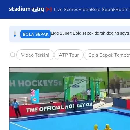
BOLA SEPAK
Skip to main content
Live Scores
Video
Bola Sepak
Badmi
Liga Super: Bola sepak darah daging saya 
BOLA SEPAK
Dari Benut ke Aichi dan Nagoya
SUKAN ASIA
Video Terkini
ATP Tour
Bola Sepak Tempa