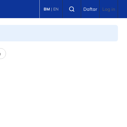
Select language
Daftar
Log in
BM
|
EN
a