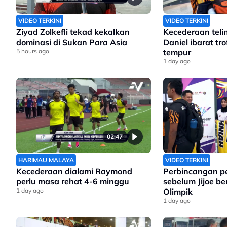
VIDEO TERKINI
VIDEO TERKINI
Ziyad Zolkefli tekad kekalkan
Kecederaan teli
dominasi di Sukan Para Asia
Daniel ibarat tr
5 hours ago
tempur
1 day ago
02:47
HARIMAU MALAYA
VIDEO TERKINI
Kecederaan dialami Raymond
Perbincangan p
perlu masa rehat 4-6 minggu
sebelum Jijoe be
1 day ago
Olimpik
1 day ago