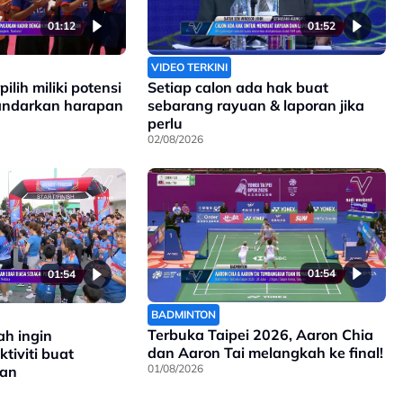
01:12
01:52
VIDEO TERKINI
ilih miliki potensi
Setiap calon ada hak buat
sandarkan harapan
sebarang rayuan & laporan jika
perlu
02/08/2026
01:54
01:54
BADMINTON
Terbuka Taipei 2026, Aaron Chia
ah ingin
dan Aaron Tai melangkah ke final!
tiviti buat
01/08/2026
tan