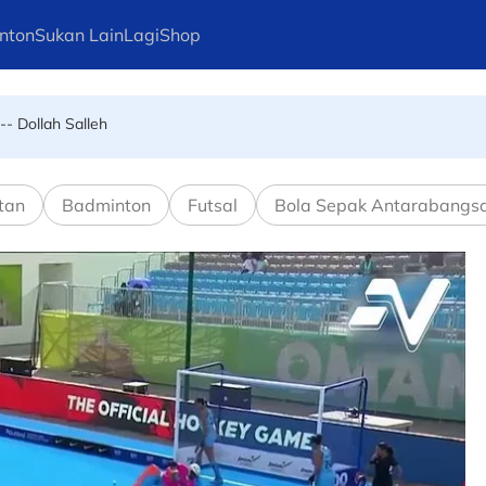
nton
Sukan Lain
Lagi
Shop
-- Dollah Salleh
tan
Badminton
Futsal
Bola Sepak Antarabangs