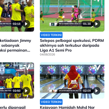
02:18
01:38
VIDEO TERKINI
 ketiadaan Jimmy
Selepas pelbagai spekulasi, PDRM
t sebanyak
akhirnya sah terkubur daripada
aksi permainan
Liga A1 Semi Pro
a
04/08/2026
02:50
02:09
VIDEO TERKINI
rlu dipanggil
Kejayaan Hamidah Mohd Nor