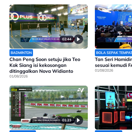
02:44
BADMINTON
BOLA SEPAK TEMPA
Chan Peng Soon setuju jika Teo
Tan Seri Hamidi
Kok Siang isi kekosongan
sesuai kemudi 
ditinggalkan Nova Widianto
01/08/2026
01/08/2026
01:23