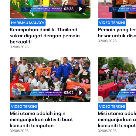
02:38
HARIMAU MALAYA
VIDEO TERKINI
Keampuhan dimiliki Thailand
Pemain yang terp
sukar digugat dengan pemain
besar untuk di
berkualiti
02/08/2026
02/08/2026
02:02
VIDEO TERKINI
VIDEO TERKINI
Misi utama adalah ingin
Misi utama adal
menganjurkan aktiviti buat
menganjurkan ak
komuniti tempatan
komuniti tempa
02/08/2026
02/08/2026