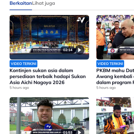
Berkaitan
Lihat juga
02:14
VIDEO TERKINI
VIDEO TERKINI
Kontinjen sukan asia dalam
PKBM mahu Datu
persediaan terbaik hadapi Sukan
Awang kembali 
Asia Aichi Nagoya 2026
dalam program 
5 hours ago
Olimpik 2028
5 hours ago
01:53