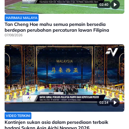
02:40
HARIMAU MALAYA
Tan Cheng Hoe mahu semua pemain bersedia
berdepan perubahan percaturan lawan Filipina
07/08/2026
02:14
VIDEO TERKINI
Kontinjen sukan asia dalam persediaan terbaik
hadapi Sukan Asia Aichi Nagoya 2026