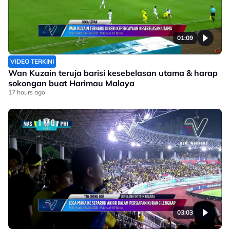
01:09
VIDEO TERKINI
Wan Kuzain teruja barisi kesebelasan utama & harap
sokongan buat Harimau Malaya
17 hours ago
03:03