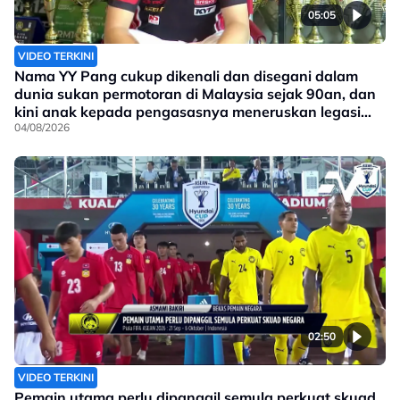
05:05
VIDEO TERKINI
Nama YY Pang cukup dikenali dan disegani dalam
dunia sukan permotoran di Malaysia sejak 90an, dan
kini anak kepada pengasasnya meneruskan legasi
yang telah ditinggalkan
04/08/2026
02:50
VIDEO TERKINI
Pemain utama perlu dipanggil semula perkuat skuad