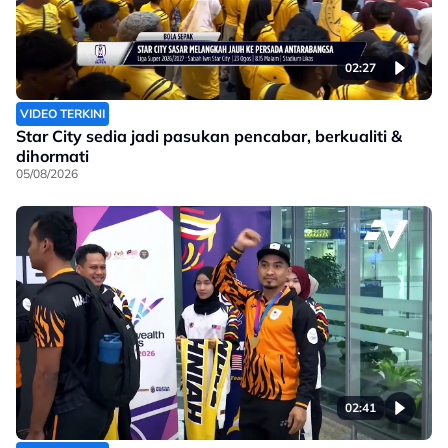
02:27
VIDEO TERKINI
Star City sedia jadi pasukan pencabar, berkualiti &
dihormati
05/08/2026
02:41