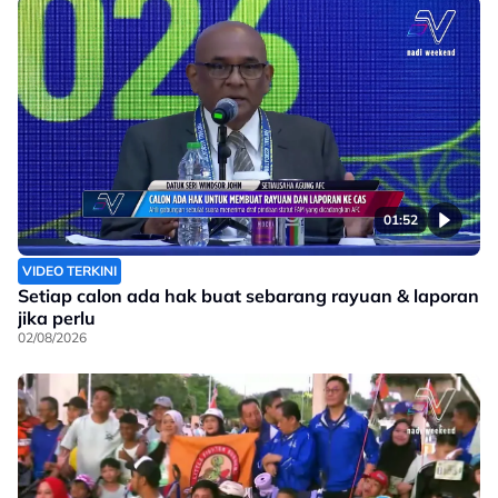
01:52
VIDEO TERKINI
Setiap calon ada hak buat sebarang rayuan & laporan
jika perlu
02/08/2026