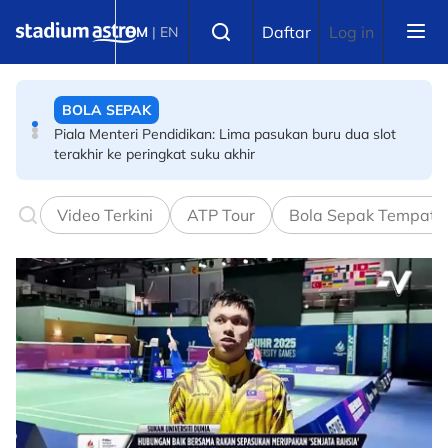
Skip to main content
BOLA SEPAK
Select language
Daftar
Log in
BM
|
EN
Piala Menteri Pendidikan: Lima pasukan buru dua slot
terakhir ke peringkat suku akhir
BOLA SEPAK
Keraian bawa padah! Lompat papan iklan jatuh dalam
terowong, gol batal
Video Terkini
ATP Tour
Bola Sepak Tempata