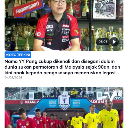
05:05
VIDEO TERKINI
Nama YY Pang cukup dikenali dan disegani dalam
dunia sukan permotoran di Malaysia sejak 90an, dan
kini anak kepada pengasasnya meneruskan legasi
yang telah ditinggalkan
04/08/2026