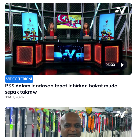
05:00
VIDEO TERKINI
PSS dalam landasan tepat lahirkan bakat muda
sepak takraw
31/07/2026