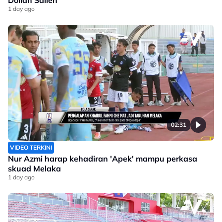
Dollah Salleh
1 day ago
02:31
VIDEO TERKINI
Nur Azmi harap kehadiran 'Apek' mampu perkasa
skuad Melaka
1 day ago