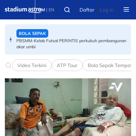
Skip to main content
BOLA SEPAK
Select language
Daftar
Log in
BM
|
EN
PBSMM-Kelab Futsal PERINTIS perkukuh pembangunan
akar umbi
PERMOTORAN
ARRC: Hafizh Syahrin ketiga, hanya 0.048 saat pisahkan
tiga pelumba terpantas di Mandalika
Video Terkini
ATP Tour
Bola Sepak Tempata