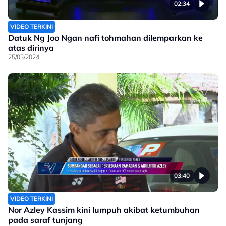
02:34
VIDEO TERKINI
Datuk Ng Joo Ngan nafi tohmahan dilemparkan ke
atas dirinya
25/03/2024
03:40
VIDEO TERKINI
Nor Azley Kassim kini lumpuh akibat ketumbuhan
pada saraf tunjang