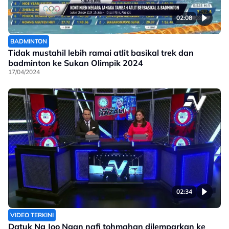
02:08
BADMINTON
Tidak mustahil lebih ramai atlit basikal trek dan
badminton ke Sukan Olimpik 2024
17/04/2024
02:34
VIDEO TERKINI
Datuk Ng Joo Ngan nafi tohmahan dilemparkan ke