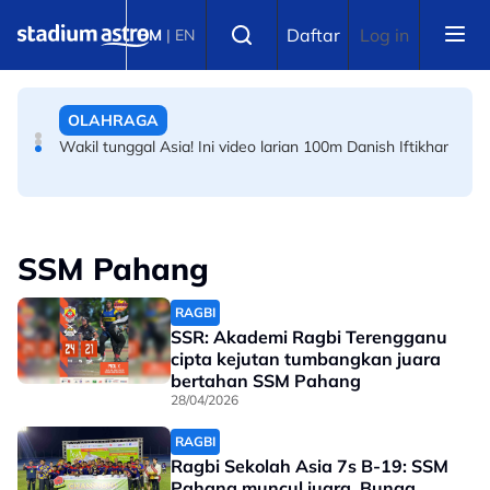
Skip to main content
BERITA SUKAN AM
Select language
Daftar
Log in
BM
|
EN
Buku diplomasi sukan dunia bincang status Sukan
Komanwel
OLAHRAGA
Wakil tunggal Asia! Ini video larian 100m Danish Iftikhar
SSM Pahang
RAGBI
SSR: Akademi Ragbi Terengganu
cipta kejutan tumbangkan juara
bertahan SSM Pahang
28/04/2026
RAGBI
Ragbi Sekolah Asia 7s B-19: SSM
Pahang muncul juara, Bunga