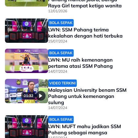
Raya Girl tempat ketiga wanita
12/01/2026
BOLA SEPAK
LWN: SSM Pahang terima
kekalahan dengan hati terbuka
15/07/2024
BOLA SEPAK
LWN: MU raih kemenangan
pertama atasi SSM Pahang
14/07/2024
VIDEO TERKINI
Malaysian University benam SSM
Pahang untuk kemenangan
01:32
sulung
14/07/2024
BOLA SEPAK
LWN: MUFT mahu jadikan SSM
Pahang sebagai mangsa
11/07/2024