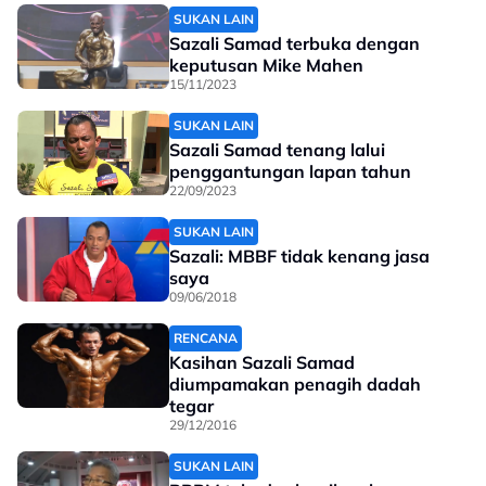
SUKAN LAIN
Sazali Samad terbuka dengan
keputusan Mike Mahen
15/11/2023
SUKAN LAIN
Sazali Samad tenang lalui
penggantungan lapan tahun
22/09/2023
SUKAN LAIN
Sazali: MBBF tidak kenang jasa
saya
09/06/2018
RENCANA
Kasihan Sazali Samad
diumpamakan penagih dadah
tegar
29/12/2016
SUKAN LAIN