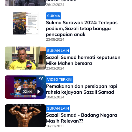
26/12/2024
SUKMA
Sukma Sarawak 2024: Terlepas
podium, Sazali tetap bangga
pencapaian anak
23/08/2024
SUKAN LAIN
Sazali Samad hormati keputusan
Mike Mahen bersara
23/03/2024
VIDEO TERKINI
Pemakanan dan persiapan rapi
rahsia kejayaan Sazali Samad
02:44
10/02/2024
SUKAN LAIN
Sazali Samad - Badang Negara
Masih Relevan??
16/11/2023