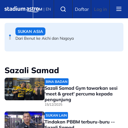
Skip to main content
BOLA SEPAK
Select language
Daftar
Log in
BM
|
EN
Liga Super: Bola sepak darah daging saya -- Dollah
Salleh
SUKAN ASIA
Dari Benut ke Aichi dan Nagoya
Sazali Samad
BINA BADAN
Sazali Samad Gym tawarkan sesi
'meet & greet' percuma kepada
pengunjung
15/12/2025
SUKAN LAIN
Tindakan PBBM terburu-buru --
Sazali Samad