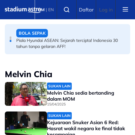
Skip to main content
BADMINTON
Select language
Daftar
Log in
BM
|
EN
Final Masters Korea: Eksperimen berjaya! Beregu
'scratch pair' negara juara!
BOLA SEPAK
Piala Hyundai ASEAN: Sejarah tercipta! Indonesia 30
tahun tanpa gelaran AFF!
Melvin Chia
SUKAN LAIN
Melvin Chia sedia bertanding
dalam MOM
15/04/2025
SUKAN LAIN
Kejuaraan Snuker Asian 6 Red:
Hasrat wakil negara ke final tidak
kesampaian