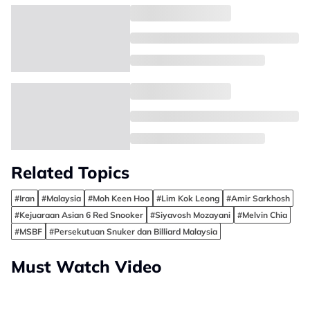
Related Topics
#Iran
#Malaysia
#Moh Keen Hoo
#Lim Kok Leong
#Amir Sarkhosh
#Kejuaraan Asian 6 Red Snooker
#Siyavosh Mozayani
#Melvin Chia
#MSBF
#Persekutuan Snuker dan Billiard Malaysia
Must Watch Video