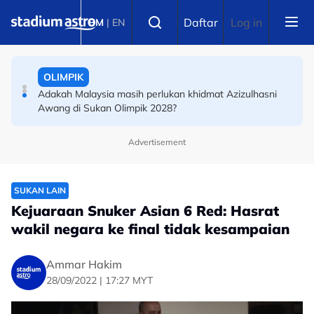
Skip to main content
PERMOTORAN
Select language
Daftar
Log in
BM
|
EN
ARRC: Ramdan Rosli mahu ulangi pencapaian tahun
lalu, tawan Litar Mandalika
OLIMPIK
Adakah Malaysia masih perlukan khidmat Azizulhasni
Awang di Sukan Olimpik 2028?
Advertisement
SUKAN LAIN
Kejuaraan Snuker Asian 6 Red: Hasrat
wakil negara ke final tidak kesampaian
Ammar Hakim
28/09/2022 | 17:27 MYT