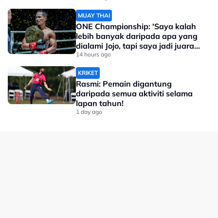
MUAY THAI
ONE Championship: 'Saya kalah
lebih banyak daripada apa yang
dialami Jojo, tapi saya jadi juara
dunia'
14 hours ago
KRIKET
Rasmi: Pemain digantung
daripada semua aktiviti selama
lapan tahun!
1 day ago