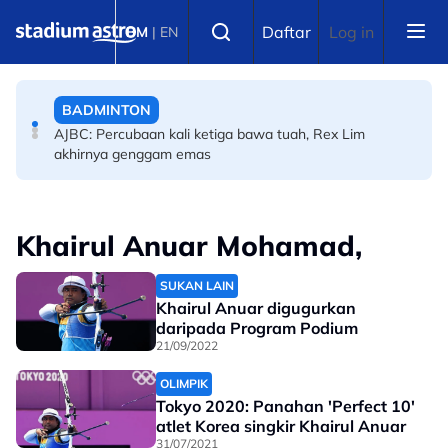
Skip to main content
SUKAN ASIA
Select language
Daftar
Log in
BM
|
EN
Sukan Asia Aichi-Nagoya: Tempoh 40 hari paling kritikal
buat Shah Firdaus
BADMINTON
AJBC: Percubaan kali ketiga bawa tuah, Rex Lim
akhirnya genggam emas
Khairul Anuar Mohamad,
SUKAN LAIN
Khairul Anuar digugurkan
daripada Program Podium
21/09/2022
OLIMPIK
Tokyo 2020: Panahan 'Perfect 10'
atlet Korea singkir Khairul Anuar
31/07/2021