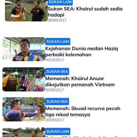
SUKAN LAIN
Sukan SEA: Khairul sudah sedia
hadapi
08/08/2017
SUKAN LAIN
Kejohanan Dunia medan Haziq
perbaiki kelemahan
30/10/2017
SUKAN SEA
Memanah: Khairul Anuar
dikejutkan pemanah Vietnam
20/08/2017
SUKAN SEA
Memanah: Skuad recurve pecah
tiga rekod temasya
20/08/2017
SUKAN LAIN