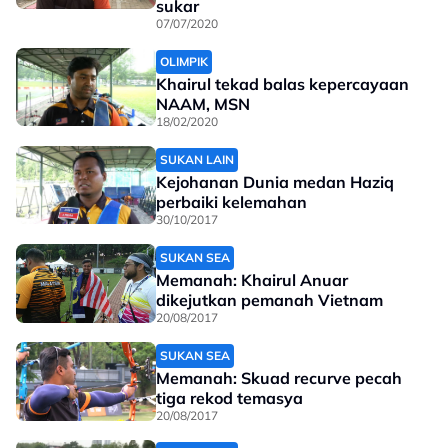
sukar
07/07/2020
OLIMPIK
Khairul tekad balas kepercayaan
NAAM, MSN
18/02/2020
SUKAN LAIN
Kejohanan Dunia medan Haziq
perbaiki kelemahan
30/10/2017
SUKAN SEA
Memanah: Khairul Anuar
dikejutkan pemanah Vietnam
20/08/2017
SUKAN SEA
Memanah: Skuad recurve pecah
tiga rekod temasya
20/08/2017