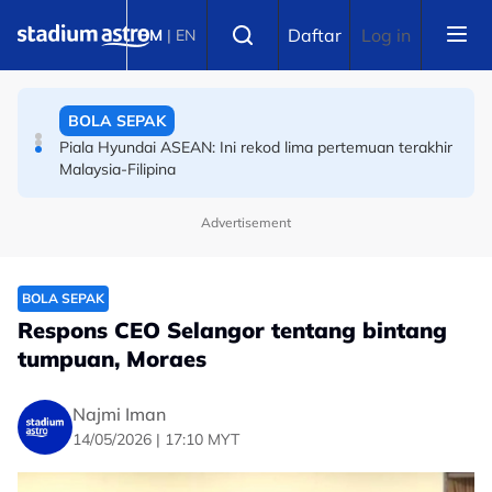
Skip to main content
BOLA SEPAK
Select language
Daftar
Log in
BM
|
EN
FIFA ASEAN Cup: FIFA tolak permohonan, pasukan
ranking ke-138 dunia mahu tarik diri?
BOLA SEPAK
Piala Hyundai ASEAN: Ini rekod lima pertemuan terakhir
Malaysia-Filipina
Advertisement
BOLA SEPAK
Respons CEO Selangor tentang bintang
tumpuan, Moraes
Najmi Iman
14/05/2026 | 17:10 MYT