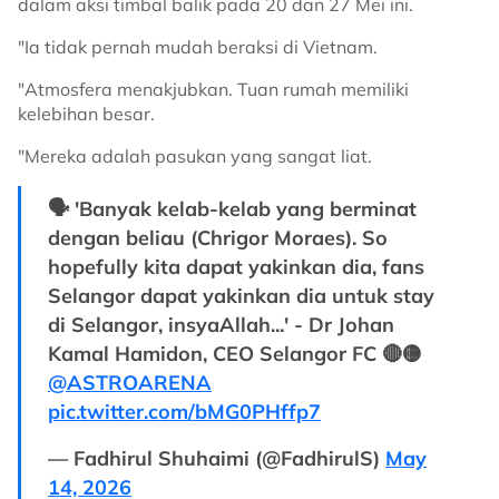
dalam aksi timbal balik pada 20 dan 27 Mei ini.
"Ia tidak pernah mudah beraksi di Vietnam.
"Atmosfera menakjubkan. Tuan rumah memiliki
kelebihan besar.
"Mereka adalah pasukan yang sangat liat.
🗣️ 'Banyak kelab-kelab yang berminat
dengan beliau (Chrigor Moraes). So
hopefully kita dapat yakinkan dia, fans
Selangor dapat yakinkan dia untuk stay
di Selangor, insyaAllah...' - Dr Johan
Kamal Hamidon, CEO Selangor FC 🔴🟡
@ASTROARENA
pic.twitter.com/bMG0PHffp7
— Fadhirul Shuhaimi (@FadhirulS)
May
14, 2026