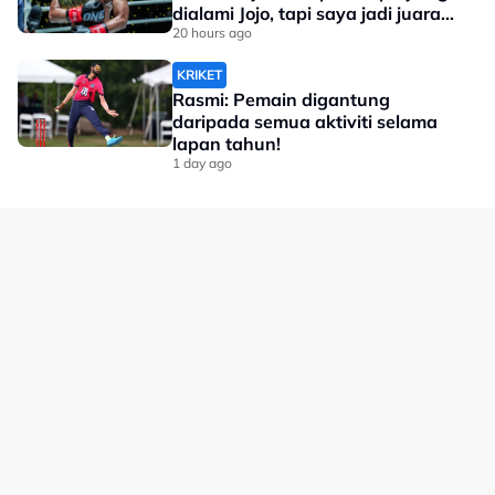
dialami Jojo, tapi saya jadi juara
dunia'
20 hours ago
KRIKET
Rasmi: Pemain digantung
daripada semua aktiviti selama
lapan tahun!
1 day ago