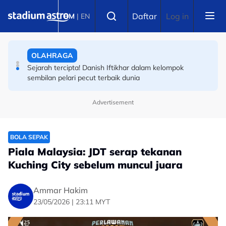
Skip to main content
OLAHRAGA
Select language
Daftar
Log in
BM
|
EN
Wakil tunggal Asia! Ini video larian 100m Danish Iftikhar
OLAHRAGA
Sejarah tercipta! Danish Iftikhar dalam kelompok
sembilan pelari pecut terbaik dunia
Advertisement
BOLA SEPAK
Piala Malaysia: JDT serap tekanan
Kuching City sebelum muncul juara
Ammar Hakim
23/05/2026 | 23:11 MYT