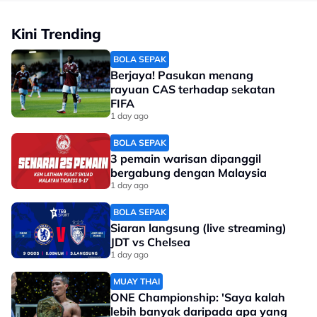
Kini Trending
BOLA SEPAK
Berjaya! Pasukan menang
rayuan CAS terhadap sekatan
FIFA
1 day ago
BOLA SEPAK
3 pemain warisan dipanggil
bergabung dengan Malaysia
1 day ago
BOLA SEPAK
Siaran langsung (live streaming)
JDT vs Chelsea
1 day ago
MUAY THAI
ONE Championship: 'Saya kalah
lebih banyak daripada apa yang