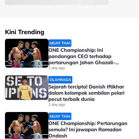
Kini Trending
MUAY THAI
ONE Championship: Ini
pandangan CEO terhadap
pertarungan Johan Ghazali-
Ramadan Ondash
1 day ago
OLAHRAGA
Sejarah tercipta! Danish Iftikhar
dalam kelompok sembilan pelari
pecut terbaik dunia
1 day ago
MUAY THAI
ONE Championship: Pertarungan
semula? Ini jawapan Ramadan
Ondash