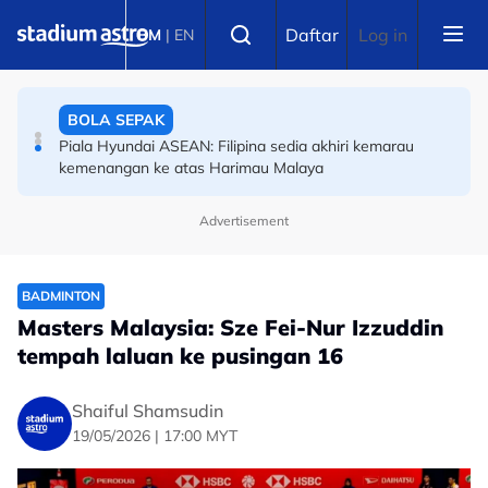
Skip to main content
OLAHRAGA
Select language
Daftar
Log in
BM
|
EN
(Terkini) Danish Iftikhar muncul antara lapan pelari pecut
remaja terbaik dunia
BOLA SEPAK
Piala Hyundai ASEAN: Filipina sedia akhiri kemarau
kemenangan ke atas Harimau Malaya
Advertisement
BADMINTON
Masters Malaysia: Sze Fei-Nur Izzuddin
tempah laluan ke pusingan 16
Shaiful Shamsudin
19/05/2026 | 17:00 MYT