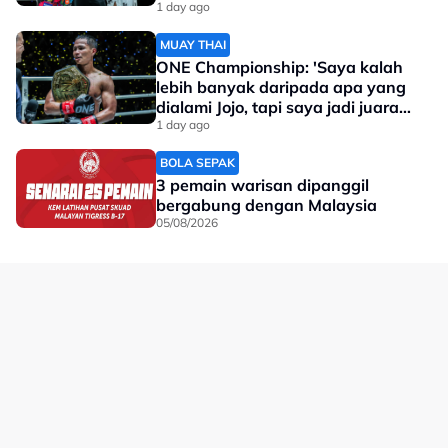
1 day ago
MUAY THAI
ONE Championship: 'Saya kalah
lebih banyak daripada apa yang
dialami Jojo, tapi saya jadi juara
dunia'
1 day ago
BOLA SEPAK
3 pemain warisan dipanggil
bergabung dengan Malaysia
05/08/2026