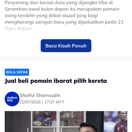
Penyerang dari benua Asia yang dijangka tiba di
Seremban awal bulan depan itu merupakan pemain
asing terakhir yang diikat skuad Jang bagi
mengharungi saingan baru yang dijadualkan pada 21
Ogos depan.
Dia turut memaklumkan pihak pengurusan kelab
Baca Kisah Penuh
menetapkan sasaran kedudukan lima terbaik buat
ketua jurulatih, Daniel Himenez, sekali gus memperbaiki
pencapaian musim lalu yang menyaksikan skuad Rusa
menamatkan kempen Liga Super di kedudukan ketujuh.
BOLA SEPAK
"Kami berada di pertengahan pramusim.
Jual beli pemain ibarat pilih kereta
"Kami sudah melalui dua perlawanan ujian dan proses
mengikatnya dijangka dimuktamadkan pada awal
Shaiful Shamsudin
bulan depan.
22/07/2026 | 17:37 MYT
"Kami menyasarkan kelompok lima terbaik liga dan
separuh akhir untuk saingan Piala FA dan Piala
Malaysia.