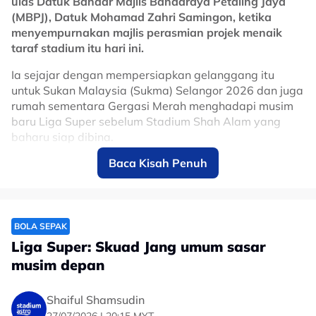
ulas Datuk Bandar Majlis Bandaraya Petaling Jaya
(MBPJ), Datuk Mohamad Zahri Samingon, ketika
menyempurnakan majlis perasmian projek menaik
taraf stadium itu hari ini.
Ia sejajar dengan mempersiapkan gelanggang itu
untuk Sukan Malaysia (Sukma) Selangor 2026 dan juga
rumah sementara Gergasi Merah menghadapi musim
baru Liga Super sebelum Stadium Shah Alam yang
baharu siap dibina.
Baca Kisah Penuh
"MBPJ menyokong penuh apa jua inisiatif, apa lagi
menjadi gelanggang untuk Gergasi Merah sementara
menunggu Stadium Shah Alam siap, lebih-lebih
menjadi tuan rumah kepada Sukma.
BOLA SEPAK
"Pujian buat kontraktor yang memastikan trek ini cantik
Liga Super: Skuad Jang umum sasar
dan dalam keadaan terbaik.
musim depan
"Ini satu imej yang baik buat MPBJ apabila adanya
siaran langsung (untuk acara di sini)," katanya.
Shaiful Shamsudin