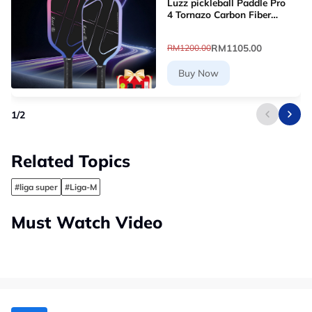
Luzz pickleball Paddle Pro
4 Tornazo Carbon Fiber
Pickleball Paddle - Dual-
Layer Core
RM1105.00
RM1200.00
Buy Now
1
/
2
Related Topics
#liga super
#Liga-M
Must Watch Video