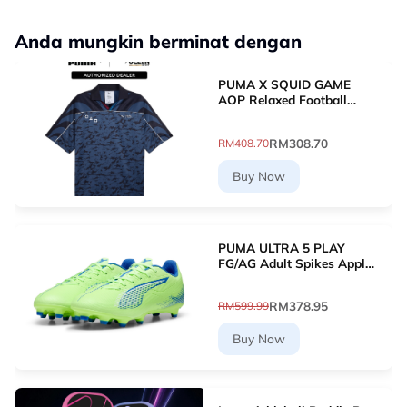
Anda mungkin berminat dengan
PUMA X SQUID GAME
AOP Relaxed Football
Jersey (New Navy)
63070716
RM308.70
RM408.70
Buy Now
PUMA ULTRA 5 PLAY
FG/AG Adult Spikes Apple
Green Grass Football
10768903 [Le Mai.com]
RM378.95
RM599.99
Buy Now