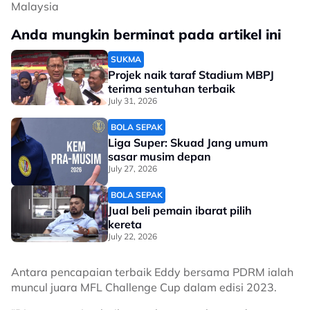
Malaysia
Anda mungkin berminat pada artikel ini
SUKMA
Projek naik taraf Stadium MBPJ
terima sentuhan terbaik
July 31, 2026
BOLA SEPAK
Liga Super: Skuad Jang umum
sasar musim depan
July 27, 2026
BOLA SEPAK
Jual beli pemain ibarat pilih
kereta
July 22, 2026
Antara pencapaian terbaik Eddy bersama PDRM ialah
muncul juara MFL Challenge Cup dalam edisi 2023.