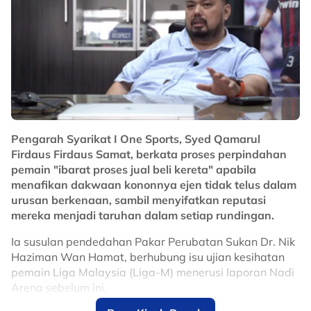
"Semua pemain kami jelas dengan sasaran ini,"
katanya di Nadi Arena.
No node context available.
Related Topics
Pengarah Syarikat I One Sports, Syed Qamarul
#liga super
Firdaus Firdaus Samat, berkata proses perpindahan
pemain "ibarat proses jual beli kereta" apabila
menafikan dakwaan kononnya ejen tidak telus dalam
urusan berkenaan, sambil menyifatkan reputasi
mereka menjadi taruhan dalam setiap rundingan.
Ia susulan pendedahan Pakar Perubatan Sukan Dr. Nik
Haziman Wan Hamat, berhubung isu ujian kesihatan
pemain Liga Malaysia (Liga-M) menerusi laporan Nadi
Arena sebelum ini.