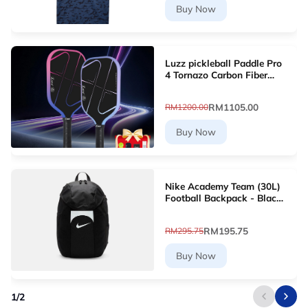
Buy Now
Luzz pickleball Paddle Pro
4 Tornazo Carbon Fiber
Pickleball Paddle - Dual-
Layer Core
RM1105.00
RM1200.00
Buy Now
Nike Academy Team (30L)
Football Backpack - Black
[DV0761-011]
RM195.75
RM295.75
Buy Now
1
/
2