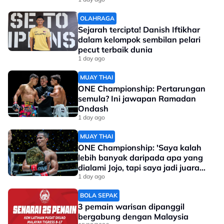
Ramadan Ondash
OLAHRAGA
Sejarah tercipta! Danish Iftikhar
dalam kelompok sembilan pelari
pecut terbaik dunia
1 day ago
MUAY THAI
ONE Championship: Pertarungan
semula? Ini jawapan Ramadan
Ondash
1 day ago
MUAY THAI
ONE Championship: 'Saya kalah
lebih banyak daripada apa yang
dialami Jojo, tapi saya jadi juara
dunia'
1 day ago
BOLA SEPAK
3 pemain warisan dipanggil
bergabung dengan Malaysia