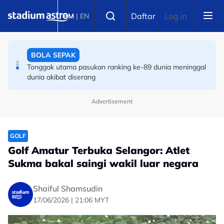
Skip to main content
BOLA SEPAK
Select language
Daftar
Log in
BM
|
EN
Piala Hyundai ASEAN: Filipina sedia akhiri kemarau
kemenangan ke atas Harimau Malaya
BOLA SEPAK
Tonggak utama pasukan ranking ke-89 dunia meninggal
dunia akibat diserang
Advertisement
GOLF
Golf Amatur Terbuka Selangor: Atlet
Sukma bakal saingi wakil luar negara
Shaiful Shamsudin
17/06/2026 | 21:06 MYT