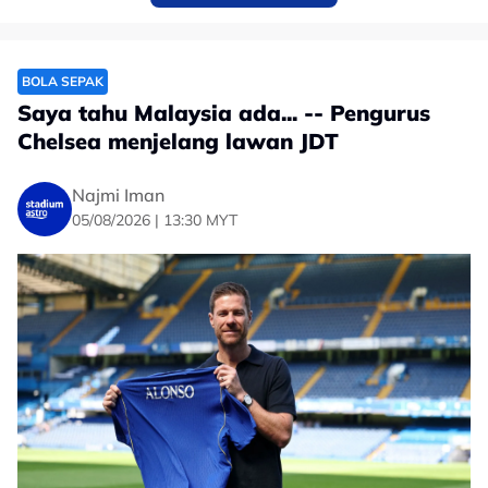
"Saya mahu gunakan peluang yang diberikan jurulatih
dengan sehabis baik, pasukan boleh buat lebih baik
berbanding aksi sebelum ini untuk raih tiga mata.
BOLA SEPAK
Saya tahu Malaysia ada... -- Pengurus
Chelsea menjelang lawan JDT
Najmi Iman
05/08/2026 | 13:30 MYT
"Banyak pemain pengalaman, saya boleh belajar
daripada mereka. Saya rasa Malaysia lebih baik
daripada mereka," kongsi Farish.
Anak buah Tan Cheng Hoe akan turun dengan misi