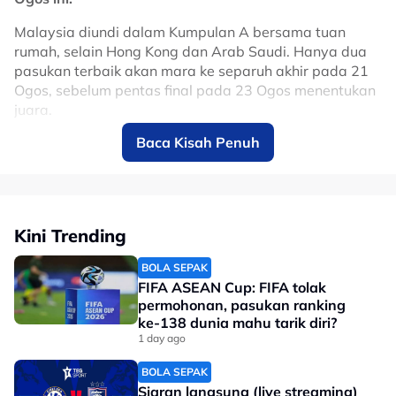
Malaysia diundi dalam Kumpulan A bersama tuan
rumah, selain Hong Kong dan Arab Saudi. Hanya dua
pasukan terbaik akan mara ke separuh akhir pada 21
No node context available.
Ogos, sebelum pentas final pada 23 Ogos menentukan
Related Topics
juara.
Baca Kisah Penuh
Seramai 25 pemain dipanggil oleh ketua jurulatih,
#Xabi Alonso
#Chelsea
#bola sepak
#johor darul ta'zim
Fairuz Montana Zainal Abidin, bagi menyertai kem
latihan pusat sebelum berlepas ke kejohanan tersebut.
Seramai 13 pemain baharu telah dipanggil untuk kem
Kini Trending
latihan pusat kali ini dan antara muka baharu yang
dipanggil adalah penjaring terbanyak Liga Puteri
BOLA SEPAK
Divisyen 1 2026, A. Danushri.
FIFA ASEAN Cup: FIFA tolak
permohonan, pasukan ranking
ke-138 dunia mahu tarik diri?
1 day ago
BOLA SEPAK
Siaran langsung (live streaming)