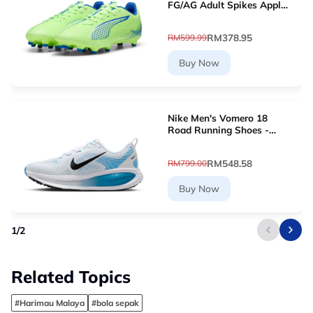
FG/AG Adult Spikes Apple
Green Grass Football
10768903 [Le Mai.com]
RM378.95
RM599.99
Buy Now
Nike Men's Vomero 18
Road Running Shoes -
White [HM6803-109]
RM548.58
RM799.00
Buy Now
1
/
2
Related Topics
#Harimau Malaya
#bola sepak