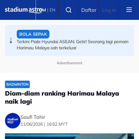
Skip to main content
Select language
Daftar
Log in
BM
|
EN
BOLA SEPAK
Terkini Piala Hyundai ASEAN: Getir! Seorang lagi pemain
Harimau Malaya sah terkeluar
BOLA SEPAK
Piala Hyundai ASEAN: Media sosial bergegar,
penyokong maki Indonesia malu kalah
Advertisement
BADMINTON
Diam-diam ranking Harimau Malaya
naik lagi
Saufi Tahir
11/06/2026 | 16:52 MYT