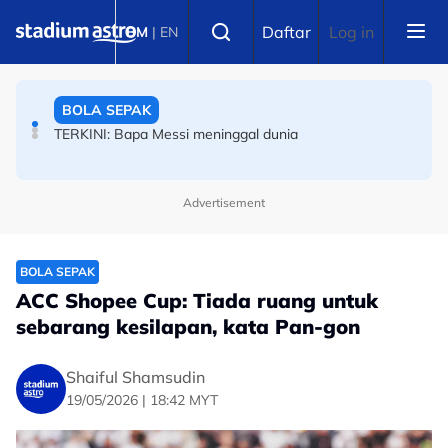
Skip to main content
ANGKAT BERAT
Select language
Daftar
Log in
BM
|
EN
‘Kita tidak boleh terlalu bangga’ -- Pekan Ramli ingatkan
kem angkat berat
BOLA SEPAK
TERKINI: Bapa Messi meninggal dunia
Advertisement
BOLA SEPAK
ACC Shopee Cup: Tiada ruang untuk
sebarang kesilapan, kata Pan-gon
Shaiful Shamsudin
19/05/2026 | 18:42 MYT