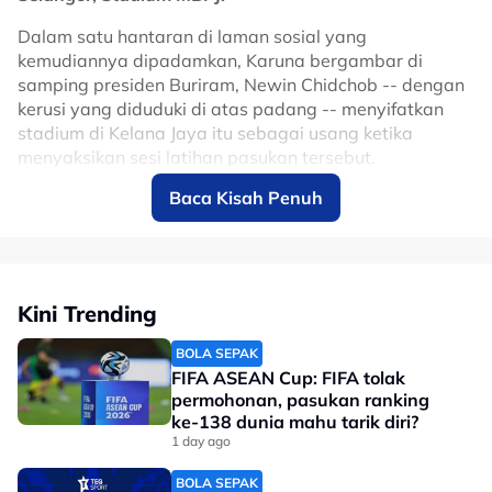
Dalam satu hantaran di laman sosial yang
kemudiannya dipadamkan, Karuna bergambar di
samping presiden Buriram, Newin Chidchob -- dengan
kerusi yang diduduki di atas padang -- menyifatkan
stadium di Kelana Jaya itu sebagai usang ketika
menyaksikan sesi latihan pasukan tersebut.
Baca Kisah Penuh
Namun, hantaran itu dipadamkan tidak lama kemudian
setelah Karuna menerima maklumat mengenai Stadium
MBPJ dan memohon maaf kepada penyokong atas
tindakannya itu.
Kini Trending
Kelab Thailand itu akan bertandang ke Petaling Jaya
untuk misi mempertahankan gelaran Piala Shopee
BOLA SEPAK
Kejuaraan Kelab-Kelab ASEAN (ACC), esok.
FIFA ASEAN Cup: FIFA tolak
permohonan, pasukan ranking
ke-138 dunia mahu tarik diri?
1 day ago
BOLA SEPAK