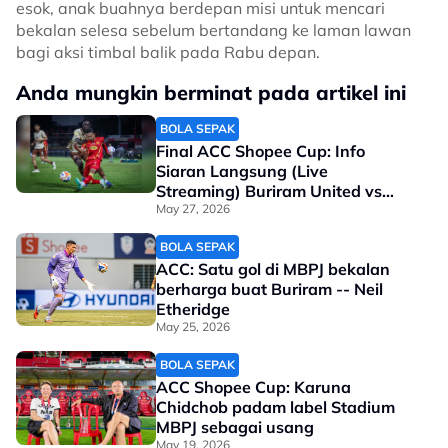
esok, anak buahnya berdepan misi untuk mencari
bekalan selesa sebelum bertandang ke laman lawan
bagi aksi timbal balik pada Rabu depan.
Anda mungkin berminat pada artikel ini
BOLA SEPAK
Final ACC Shopee Cup: Info
Siaran Langsung (Live
Streaming) Buriram United vs
Selangor
May 27, 2026
BOLA SEPAK
ACC: Satu gol di MBPJ bekalan
berharga buat Buriram -- Neil
Etheridge
May 25, 2026
BOLA SEPAK
ACC Shopee Cup: Karuna
Chidchob padam label Stadium
MBPJ sebagai usang
May 19, 2026