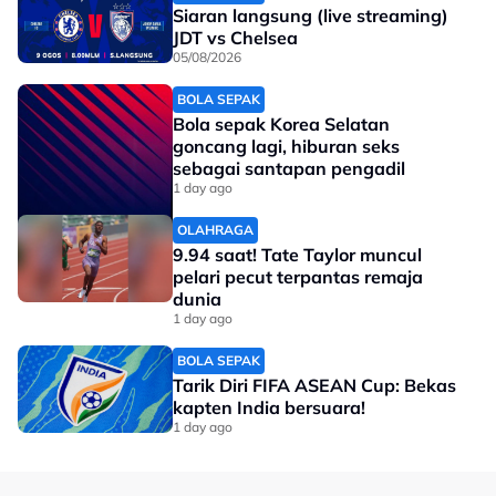
Siaran langsung (live streaming)
JDT vs Chelsea
05/08/2026
BOLA SEPAK
Bola sepak Korea Selatan
goncang lagi, hiburan seks
sebagai santapan pengadil
1 day ago
OLAHRAGA
9.94 saat! Tate Taylor muncul
pelari pecut terpantas remaja
dunia
1 day ago
BOLA SEPAK
Tarik Diri FIFA ASEAN Cup: Bekas
kapten India bersuara!
1 day ago