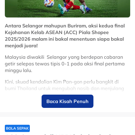
Antara Selangor mahupun Buriram, aksi kedua final
Kejohanan Kelab ASEAN (ACC) Piala Shopee
2025/2026 malam ini bakal menentuan siapa bakal
menjadi juara!
Malaysia diwakili Selangor yang berdepan cabaran
getir selepas tewas tipis 0-1 pada aksi final pertama
minggu lalu.
Kini, skuad kendalian Kim Pan-gon perlu bangkit di
bumi Thailand untuk mengubah nasib dan menjulang
Piala Shopee buat kali pertama.
Baca Kisah Penuh
Bagaimanapun, Buriram United pastinya mahu
mempertahankan kelebihan di hadapan penyokong
sendiri bagi memastikan gelaran kekal menjadi milik
mereka.
BOLA SEPAK