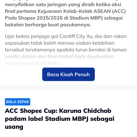
No node context available.
menyifatkan satu jaringan yang diraih ketika aksi
Related Topics
final pertama Kejuaraan Kelab-Kelab ASEAN (ACC)
Piala Shopee 2025/2026 di Stadium MBPJ sebagai
#Selangor
#ACC
bekalan berharga buat pasukannya.
Ujar bekas penjaga gol Cardiff City itu, dia dan rakan
sepasukan tidak boleh mensia-siakan kelebihan
tersebut terutamanya apabila turun beraksi di laman
sendiri dalam aksi final timbal balik dijadualkan
berlangsung pada Rabu.
Baca Kisah Penuh
Tonggak berpengalaman berusia 36 tahun itu
menjangkakan perlawanan sukar menanti mereka
tatkala Selangor hadir dengan misi untuk mencari
jaringan penyamaan sekaligus menyekat hasrat skuad
'The Thunder Castle' untuk mempertahankan kejuaraan
BOLA SEPAK
bagi dua musim berturut-turut.
ACC Shopee Cup: Karuna Chidchob
padam label Stadium MBPJ sebagai
Sementara itu, Neil turut memuji persembahan
usang
ditampilkan penjaga gol Selangor, Sikh Izhan Nazrel
Sikh Azman yang disifatkannya mempunyai kualiti