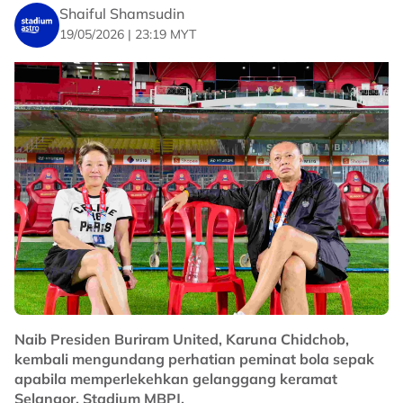
untuk bersaing di peringkat antarabangsa.
Shaiful Shamsudin
19/05/2026 | 23:19 MYT
No node context available.
Related Topics
#ACC
#Shopee Cup
#Selangor
#Buriram United
Naib Presiden Buriram United, Karuna Chidchob,
kembali mengundang perhatian peminat bola sepak
apabila memperlekehkan gelanggang keramat
Selangor, Stadium MBPJ.