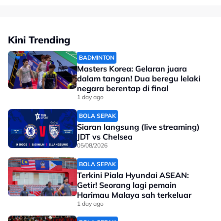
Kini Trending
BADMINTON
Masters Korea: Gelaran juara
dalam tangan! Dua beregu lelaki
negara berentap di final
1 day ago
BOLA SEPAK
Siaran langsung (live streaming)
🇲🇾 SATU-SATUNYA WAKIL ASIA.
JDT vs Chelsea
05/08/2026
Danish Iftikhar Muhammad Roslee layak
BOLA SEPAK
ke final acara 100m lelaki di World
Terkini Piala Hyundai ASEAN:
Athletics U20 Championships Oregon
Getir! Seorang lagi pemain
Harimau Malaya sah terkeluar
2026.
1 day ago