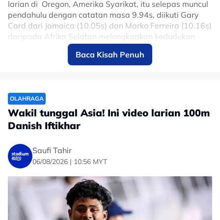
larian di Oregon, Amerika Syarikat, itu selepas muncul
pendahulu dengan catatan masa 9.94s, diikuti Gary
Card dari Jamaica (10.05s) dan Marko Ferreira (10.16s)
No node context available.
daripada Afrika Selatan melengkapkan kedudukan
Related Topics
podium.
Baca Kisah Penuh
#Tate Taylor
#Olahraga
Untuk rekod, Danish yang bermula di petak ke lapan itu
menamatkan larian di kedudukan kedua dengan
catatan masa 10.36s dalam pusingan separuh akhir
semalam, sekali gus melayakkan dirinya mara ke
OLAHRAGA
peringkat akhir esok.
Wakil tunggal Asia! Ini video larian 100m
Danish Iftikhar
No node context available.
Saufi Tahir
Related Topics
06/08/2026 | 10:56 MYT
#Danish Iftikhar
#Olahraga