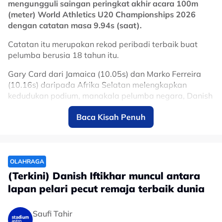
mengungguli saingan peringkat akhir acara 100m
(meter) World Athletics U20 Championships 2026
dengan catatan masa 9.94s (saat).
Catatan itu merupakan rekod peribadi terbaik buat
pelumba berusia 18 tahun itu.
Gary Card dari Jamaica (10.05s) dan Marko Ferreira
(10.16s) daripada Afrika Selatan melengkapkan
kedudukan podium, manakala pelumba negara, Danish
Iftikhar, yang merupakan wakil tunggal Asia itu berada
Baca Kisah Penuh
di kedudukan kelapan dengan catatan masa 10.44s.
OLAHRAGA
(Terkini) Danish Iftikhar muncul antara
lapan pelari pecut remaja terbaik dunia
Saufi Tahir