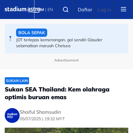
Skip to main content
SUKAN ASIA
Select language
Daftar
Log in
BM
|
EN
Sukan Asia 2026: Kembali tunggang kuda selepas 15
tahun, ibu empat anak kini taruhan ekuestrian Malaysia
di Aichi-Nagoya
BOLA SEPAK
JDT terlepas kemenangan, gol sendiri Glauder
selamatkan maruah Chelsea
Advertisement
SUKAN LAIN
Sukan SEA Thailand: Kem olahraga
optimis buruan emas
Shaiful Shamsudin
05/07/2025 | 19:32 MYT