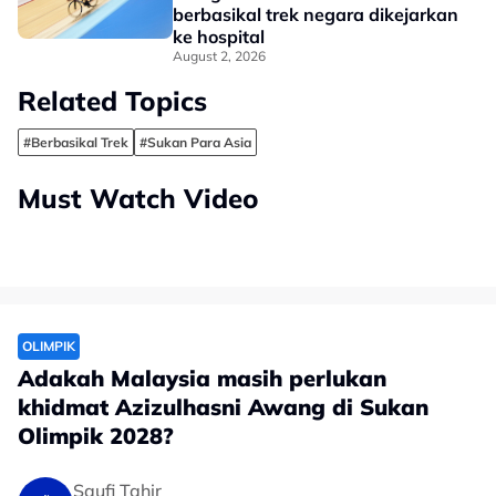
berbasikal trek negara dikejarkan
ke hospital
August 2, 2026
Related Topics
#Berbasikal Trek
#Sukan Para Asia
Must Watch Video
OLIMPIK
Adakah Malaysia masih perlukan
khidmat Azizulhasni Awang di Sukan
Olimpik 2028?
Saufi Tahir