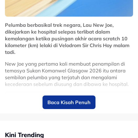
sangat kritikal, tiada masa jadi perlu buat keputusan.
Jika tidak selepas Sukan Asia saya gembira untuk
bersara, secara jujurnya mahu gantung basikal hari ini
Pelumba berbasikal trek negara, Lau New Joe,
juga." tambahnya.
dikejarkan ke hospital selepas terlibat dalam
kemalangan ketika pusingan akhir acara scratch 10
No node context available.
kilometer (km) lelaki di Velodrom Sir Chris Hoy malam
Related Topics
tadi.
#azizulhasni awang
#Berbasikal Trek
New Joe yang pertama kali membuat penampilan di
temasya Sukan Komanwel Glasgow 2026 itu antara
sembilan pelumba yang terjatuh dan mengalami
kecederaan sebelum diusung dan dibawa ke hospital.
Baca Kisah Penuh
Kini Trending