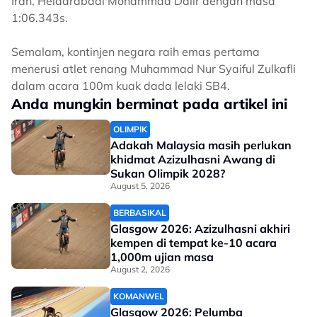
Iran, Heidarabadi Mohammad Dalir dengan masa
1:06.343s.
Semalam, kontinjen negara raih emas pertama
menerusi atlet renang Muhammad Nur Syaiful Zulkafli
dalam acara 100m kuak dada lelaki SB4.
Anda mungkin berminat pada artikel ini
OLIMPIK
Adakah Malaysia masih perlukan
khidmat Azizulhasni Awang di
Sukan Olimpik 2028?
August 5, 2026
BERBASIKAL
Glasgow 2026: Azizulhasni akhiri
kempen di tempat ke-10 acara
1,000m ujian masa
August 2, 2026
KOMANWEL
Glasgow 2026: Pelumba