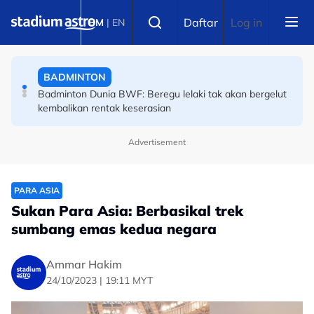
Skip to main content
SEPAK TAKRAW
Select language
Daftar
Log in
BM
|
EN
Piala Raja Thai: Filipina hancur impian regu negara
BADMINTON
Badminton Dunia BWF: Beregu lelaki tak akan bergelut
kembalikan rentak keserasian
Advertisement
PARA ASIA
Sukan Para Asia: Berbasikal trek
sumbang emas kedua negara
Ammar Hakim
24/10/2023 | 19:11 MYT