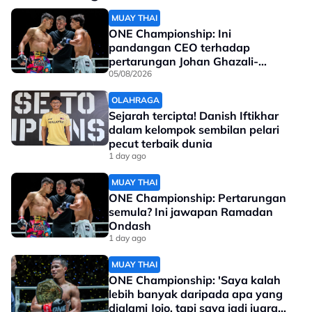
MUAY THAI
ONE Championship: Ini
pandangan CEO terhadap
pertarungan Johan Ghazali-
Ramadan Ondash
05/08/2026
OLAHRAGA
View this post on Instagram
Sejarah tercipta! Danish Iftikhar
dalam kelompok sembilan pelari
pecut terbaik dunia
1 day ago
MUAY THAI
ONE Championship: Pertarungan
semula? Ini jawapan Ramadan
Ondash
1 day ago
MUAY THAI
ONE Championship: 'Saya kalah
lebih banyak daripada apa yang
dialami Jojo, tapi saya jadi juara