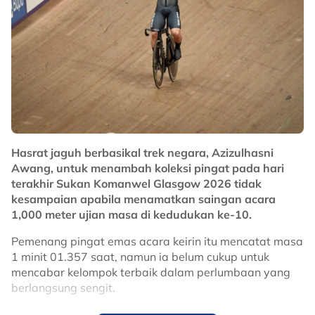
Hasrat jaguh berbasikal trek negara, Azizulhasni
Awang, untuk menambah koleksi pingat pada hari
terakhir Sukan Komanwel Glasgow 2026 tidak
kesampaian apabila menamatkan saingan acara
Jika benar khidmat Azizul masih diperlukan, ada
1,000 meter ujian masa di kedudukan ke-10.
beberapa perkara yang perlu diperhalusi dalam
pertemuan merangkumi semua aspek.
Pemenang pingat emas acara keirin itu mencatat masa
1 minit 01.357 saat, namun ia belum cukup untuk
"Itu yang perlu dibincangkan kerana untuk kelayakan
mencabar kelompok terbaik dalam perlumbaan yang
ke Sukan Olimpik seterusnya sangat rumit, banyak
berlangsung sengit.
kejohanan kelas satu dan dua perlu sertai, Kejohanan
Dunia juga di Kanada jadi banyak perkara perlu
Pingat emas menjadi milik pelumba Australia, Leigh