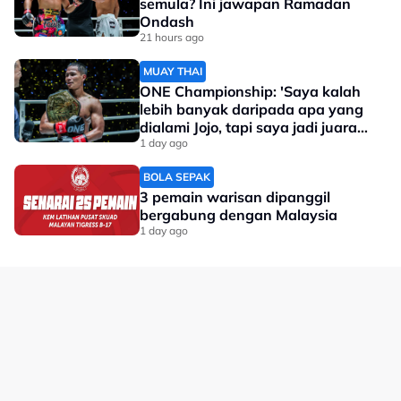
semula? Ini jawapan Ramadan
Ondash
21 hours ago
MUAY THAI
ONE Championship: 'Saya kalah
lebih banyak daripada apa yang
dialami Jojo, tapi saya jadi juara
dunia'
1 day ago
BOLA SEPAK
3 pemain warisan dipanggil
bergabung dengan Malaysia
1 day ago