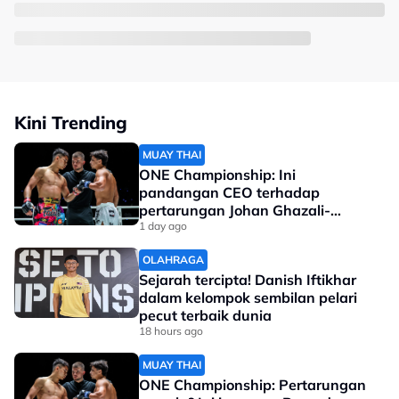
Kini Trending
MUAY THAI
ONE Championship: Ini
pandangan CEO terhadap
pertarungan Johan Ghazali-
Ramadan Ondash
1 day ago
OLAHRAGA
Sejarah tercipta! Danish Iftikhar
dalam kelompok sembilan pelari
pecut terbaik dunia
18 hours ago
MUAY THAI
ONE Championship: Pertarungan