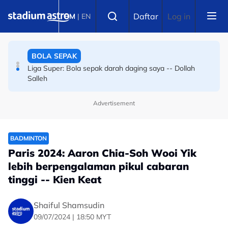
Skip to main content
BOLA SEPAK
Select language
Daftar
Log in
BM
|
EN
Bola sepak Korea Selatan goncang lagi, hiburan seks
sebagai santapan pengadil
BOLA SEPAK
Liga Super: Bola sepak darah daging saya -- Dollah
Salleh
Advertisement
BADMINTON
Paris 2024: Aaron Chia-Soh Wooi Yik
lebih berpengalaman pikul cabaran
tinggi -- Kien Keat
Shaiful Shamsudin
09/07/2024 | 18:50 MYT