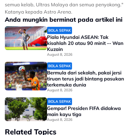
semua kelab, Ultras Malaya dan semua penyokong."
Katanya kepada Astro Arena.
Anda mungkin berminat pada artikel ini
BOLA SEPAK
Piala Hyundai ASEAN: Tak
kisahlah 20 atau 90 minit -- Wan
Kuzain
August 8, 2026
BOLA SEPAK
Bermula dari sekolah, pakai jersi
tiruan terus jadi bintang pasukan
terkemuka dunia
August 8, 2026
BOLA SEPAK
Gempar! Presiden FIFA didakwa
main kayu tiga
August 8, 2026
Related Topics