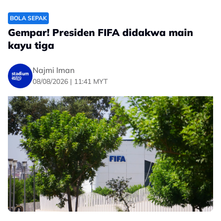
Yan Diomandé had a fake Cristiano
BOLA SEPAK
Ronaldo shirt as a child, now he's a Real
Gempar! Presiden FIFA didakwa main
Madrid player! ⚪️🔥👀
kayu tiga
pic.twitter.com/uAw2NBMtD3
— ESPN UK (@ESPNUK)
August 6, 2026
Najmi Iman
08/08/2026 | 11:41 MYT
Bintang berusia 19 itu menikmati musim yang hebat
bersama kelab Jerman itu dengan menjaringkan 12 gol
Bundesliga untuk membantu Leipzig menamatkan
saingan di tempat ketiga dan layak ke Liga Juara-Juara
Eropah (UCL) musim hadapan.
Dia juga merupakan tonggak utama Ivory Coast dalam
Piala Dunia 2026 baru-baru ini, di mana mereka mara
ke peringkat 32 terakhir.
Menariknya, Diomande dahulu memulakan kerjaya bola
sepaknya di bangku persekolahan sebelum beraksi