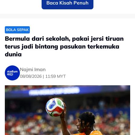
Baca Kisah Penuh
Dia dijangkakan akan mengisi tempat kosong yang
ditinggalkan Endrick Dos Santos -susulan kecederaan-
bagi mengemudi jentera tengah berdepan Filipina
dalam misi wajib menang negara seandainya mahu
melangkah ke separuh akhir Piala Hyundai ASEAN
BOLA SEPAK
malam ini.
Bermula dari sekolah, pakai jersi tiruan
terus jadi bintang pasukan terkemuka
"Saya tidak kisah sama ada diturunkan dalam
dunia
kesebelasan utama atau masuk sebagai pemain
gantian.
Najmi Iman
08/08/2026 | 11:59 MYT