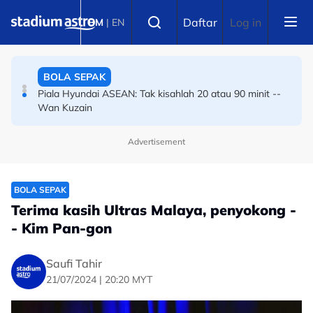
Skip to main content
Select language
BOLA SEPAK
Daftar
Log in
BM
|
EN
Piala Hyundai ASEAN: Tak kisahlah 20 atau 90 minit --
Wan Kuzain
BADMINTON
Masters Korea: Tee Kai Wun-Yap Roy King melangkah
ke final
Advertisement
BOLA SEPAK
Terima kasih Ultras Malaya, penyokong -
- Kim Pan-gon
Saufi Tahir
21/07/2024 | 20:20 MYT