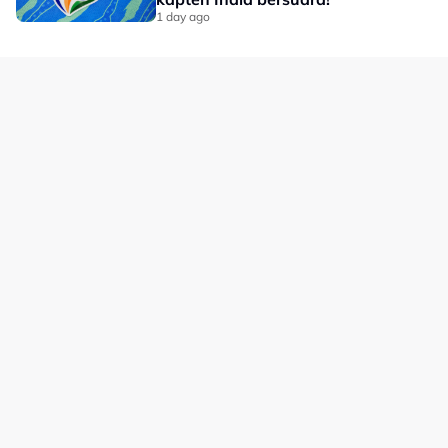
menjadi episod panas terhadap situasi bola sepak
1 day ago
dunia.
No node context available.
Related Topics
#Gianni Infantino
#bola sepak
#FIFA
Laman Hiburan Lain
Polisi Privasi
Terma Penggunaan