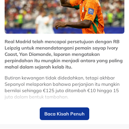
"Jika diberi peluang lima minit, 20 minit atau 90 minit,
saya akan memberikan segala-galanya untuk pasukan.
"Keputusan sama ada saya bermula dalam
Real Madrid telah mencapai persetujuan dengan RB
kesebelasan utama terletak di tangan jurulatih. Apa
Leipzig untuk menandatangani pemain sayap Ivory
yang penting, saya mahu memanfaatkan setiap
Coast, Yan Diomande, laporan mengatakan
peluang dan membantu pasukan.
perpindahan itu mungkin menjadi antara yang paling
mahal dalam sejarah kelab itu.
"Saya sentiasa bersedia apabila diperlukan dan akan
memberikan yang terbaik untuk pasukan." kongsinya
Butiran kewangan tidak didedahkan, tetapi akhbar
seperti dipetik dari Sinar Harian.
Sepanyol melaporkan bahawa perjanjian itu mungkin
bernilai sehingga €125 juta ditambah €10 hingga 15
No node context available.
juta dalam bentuk tambahan.
Related Topics
Ia bakal mengatasi yuran kemasukan pemain tengah
#Piala Hyundai ASEAN
#Wan Kuzain
#Harimau Malaya
Baca Kisah Penuh
England, Jude Bellingham, pada tahun 2023, yang
dilaporkan bernilai €103 juta.