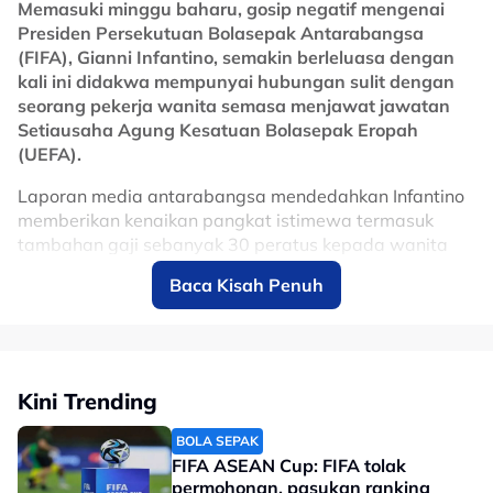
dalam divisyen kelima Sepanyol.
Memasuki minggu baharu, gosip negatif mengenai
Presiden Persekutuan Bolasepak Antarabangsa
Tular satu video apabila Diomande berpakaian jersi
(FIFA), Gianni Infantino, semakin berleluasa dengan
tiruan Manchester United dengan menulis sendiri nama
kali ini didakwa mempunyai hubungan sulit dengan
Cristiano Ronaldo di belakang mula mencuri tumpuan.
seorang pekerja wanita semasa menjawat jawatan
Setiausaha Agung Kesatuan Bolasepak Eropah
No node context available.
(UEFA).
Related Topics
Laporan media antarabangsa mendedahkan Infantino
#Yan Diomande
#bola sepak
#Real Madrid
memberikan kenaikan pangkat istimewa termasuk
tambahan gaji sebanyak 30 peratus kepada wanita
terbabit sebelum UEFA mengarahkan wanita itu
Baca Kisah Penuh
meninggalkan jawatan dengan pampasan besar selain
bersetuju menanggung kos pengajian sehingga
RM248,331 setahun.
Infantino kemudiannya meninggalkan posisi itu dan
Kini Trending
dipilih menjadi Presiden FIFA bermula 2016 dan masih
bertahan sehingga kini menjelang pemilihan penggal
BOLA SEPAK
baharu tahun hadapan.
FIFA ASEAN Cup: FIFA tolak
permohonan, pasukan ranking