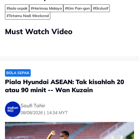
#bola sepak
#Harimau Malaya
#Kim Pan-gon
#Ekslusif
#Tetamu Nadi Weekend
Must Watch Video
BOLA SEPAK
Piala Hyundai ASEAN: Tak kisahlah 20
atau 90 minit -- Wan Kuzain
Saufi Tahir
08/08/2026 | 14:34 MYT