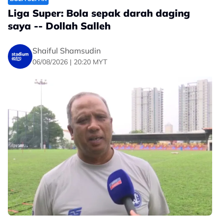
dalam usaha memperkenalkan imej baharu kelab di
Liga Super: Bola sepak darah daging
samping membina hubungan erat dengan penyokong
saya -- Dollah Salleh
dan masyarakat di seluruh negara.
Shaiful Shamsudin
06/08/2026 | 20:20 MYT