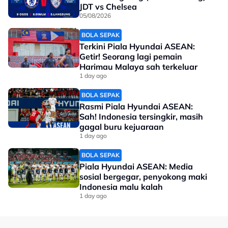
JDT vs Chelsea
05/08/2026
BOLA SEPAK
Terkini Piala Hyundai ASEAN:
Getir! Seorang lagi pemain
Harimau Malaya sah terkeluar
1 day ago
BOLA SEPAK
Rasmi Piala Hyundai ASEAN:
Sah! Indonesia tersingkir, masih
gagal buru kejuaraan
1 day ago
BOLA SEPAK
Piala Hyundai ASEAN: Media
sosial bergegar, penyokong maki
Indonesia malu kalah
1 day ago