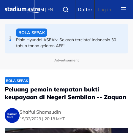
Skip to main content
BADMINTON
Select language
Daftar
Log in
BM
|
EN
Final Masters Korea: Eksperimen berjaya! Beregu
'scratch pair' negara juara!
BOLA SEPAK
Piala Hyundai ASEAN: Sejarah tercipta! Indonesia 30
tahun tanpa gelaran AFF!
Advertisement
BOLA SEPAK
Keraian bawa padah! Lompat papan iklan jatuh dalam
terowong, gol batal
BOLA SEPAK
Peluang pemain tempatan bukti
keupayaan di Negeri Sembilan -- Zaquan
Shaiful Shamsudin
19/02/2023 | 20:18 MYT