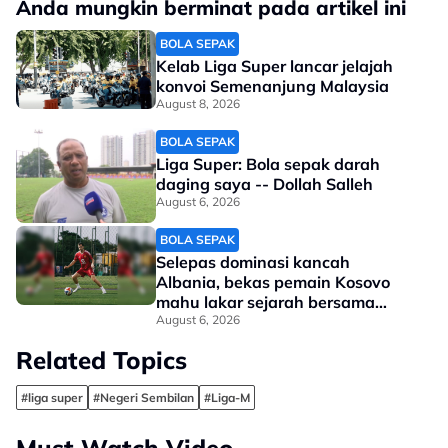
Anda mungkin berminat pada artikel ini
BOLA SEPAK
Kelab Liga Super lancar jelajah
konvoi Semenanjung Malaysia
August 8, 2026
BOLA SEPAK
Liga Super: Bola sepak darah
daging saya -- Dollah Salleh
August 6, 2026
BOLA SEPAK
Selepas dominasi kancah
Albania, bekas pemain Kosovo
mahu lakar sejarah bersama
Selangor
August 6, 2026
Related Topics
#liga super
#Negeri Sembilan
#Liga-M