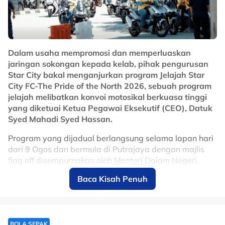
Dalam usaha mempromosi dan memperluaskan
jaringan sokongan kepada kelab, pihak pengurusan
Star City bakal menganjurkan program Jelajah Star
City FC-The Pride of the North 2026, sebuah program
jelajah melibatkan konvoi motosikal berkuasa tinggi
yang diketuai Ketua Pegawai Eksekutif (CEO), Datuk
Syed Mahadi Syed Hassan.
Program yang dijadual berlangsung selama lapan hari
dari 9 Ogos dan bermula di Putrajaya dengan majlis
flag off disempurnakan oleh Menteri Dalam Negeri,
Datuk Seri Saifuddin Nasution Ismail, sebelum
Baca Kisah Penuh
perjalanan diteruskan merentasi beberapa buah negeri
sekitar Semenanjung Malaysia.
Jelas CEO Star City, Datuk Syed Mahadi Syed Hassan,
jelajah ini merupakan sebahagian daripada inisiatif
BOLA SEPAK