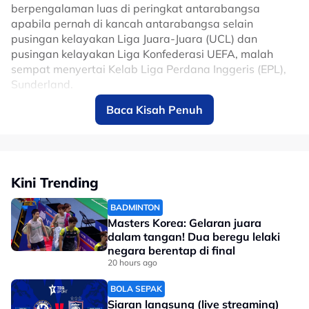
berpengalaman luas di peringkat antarabangsa
apabila pernah di kancah antarabangsa selain
pusingan kelayakan Liga Juara-Juara (UCL) dan
pusingan kelayakan Liga Konfederasi UEFA, malah
sempat menyertai Kelab Liga Perdana Inggeris (EPL),
Sunderland.
Baca Kisah Penuh
Xhemajli hadir dengan reputasi tengah setelah
melakukan 124 penampilan bersama KF Egnatia untuk
membantu kelab Albania itu merekodkan hatrik
kejuaraan liga, Piala Albania dan Piala Super Albania.
Kini Trending
No node context available.
Related Topics
BADMINTON
Masters Korea: Gelaran juara
#liga super
#Liga-M
dalam tangan! Dua beregu lelaki
negara berentap di final
20 hours ago
BOLA SEPAK
Siaran langsung (live streaming)