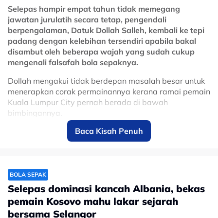
Selepas hampir empat tahun tidak memegang
jawatan jurulatih secara tetap, pengendali
berpengalaman, Datuk Dollah Salleh, kembali ke tepi
padang dengan kelebihan tersendiri apabila bakal
disambut oleh beberapa wajah yang sudah cukup
mengenali falsafah bola sepaknya.
Dollah mengakui tidak berdepan masalah besar untuk
menerapkan corak permainannya kerana ramai pemain
Kuala Lumpur City pernah berada di bawah
bimbingannya.
Baca Kisah Penuh
Kali terakhir dia membimbing pasukan sebagai
jurulatih adalah pada 2022 apabila dilantik sebagai
jurulatih sementara Sri Pahang bagi menghabiskan
baki saingan Liga Super ketika menggantikan
Christophe Gamel.
BOLA SEPAK
Selepas dominasi kancah Albania, bekas
Tambahnya, bola sepak bukan sekadar pertandingan
Selepas tugasan tersebut, bekas pengendali Harimau
90 minit di atas padang, tetapi ia lebih kepada
pemain Kosovo mahu lakar sejarah
Malaya itu menggalas peranan sebagai pengurus Tok
semangat kesukanan yang mampu bina perpaduan,
bersama Selangor
Gajah dari 2023 hingga 2025 sebelum kembali ke