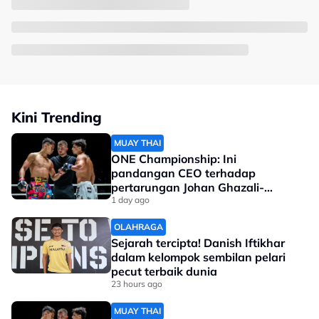
Kini Trending
MUAY THAI
ONE Championship: Ini
pandangan CEO terhadap
pertarungan Johan Ghazali-
Ramadan Ondash
1 day ago
OLAHRAGA
Sejarah tercipta! Danish Iftikhar
dalam kelompok sembilan pelari
pecut terbaik dunia
23 hours ago
MUAY THAI