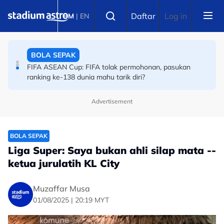
Skip to main content
BOLA SEPAK
Select language
Daftar
Log in
BM
|
EN
Tarik Diri FIFA ASEAN Cup: Bekas kapten India
bersuara!
BOLA SEPAK
FIFA ASEAN Cup: FIFA tolak permohonan, pasukan
ranking ke-138 dunia mahu tarik diri?
Advertisement
BOLA SEPAK
Liga Super: Saya bukan ahli silap mata --
ketua jurulatih KL City
Muzaffar Musa
01/08/2025 | 20:19 MYT