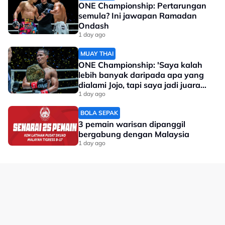
ONE Championship: Pertarungan
semula? Ini jawapan Ramadan
Ondash
1 day ago
MUAY THAI
ONE Championship: 'Saya kalah
lebih banyak daripada apa yang
dialami Jojo, tapi saya jadi juara
dunia'
1 day ago
BOLA SEPAK
3 pemain warisan dipanggil
bergabung dengan Malaysia
1 day ago