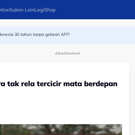
nton
Sukan Lain
Lagi
Shop
donesia 30 tahun tanpa gelaran AFF!
atuh dalam terowong, gol batal
Advertisement
tak rela tercicir mata berdepan