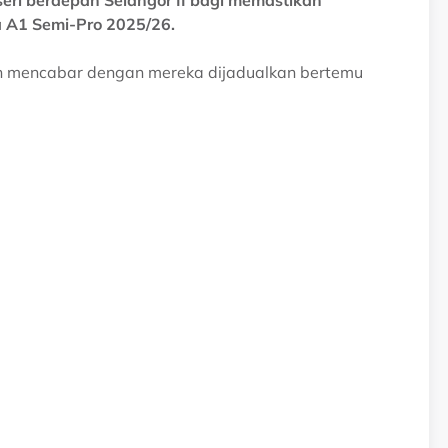
ri berdepan Selangor II bagi memastikan
 A1 Semi-Pro 2025/26.
ih mencabar dengan mereka dijadualkan bertemu