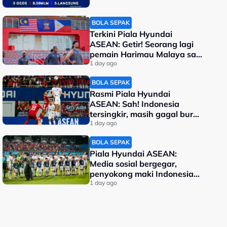
BOLA SEPAK
Terkini Piala Hyundai
ASEAN: Getir! Seorang lagi
pemain Harimau Malaya sah
terkeluar
1 day ago
BOLA SEPAK
Rasmi Piala Hyundai
ASEAN: Sah! Indonesia
tersingkir, masih gagal buru
kejuaraan
1 day ago
BOLA SEPAK
Piala Hyundai ASEAN:
Media sosial bergegar,
penyokong maki Indonesia
malu kalah
1 day ago