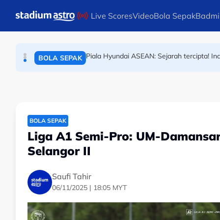
BADMINTON
Skip to main content
Live Scores
Video
Bola Sepak
Badmi
Piala Hyundai ASEAN: Sejarah tercipta! In
BOLA SEPAK
Keraian bawa padah! Lompat papan iklan j
BOLA SEPAK
BOLA SEPAK
Liga A1 Semi-Pro: UM-Damansara 
Selangor II
Saufi Tahir
06/11/2025 | 18:05 MYT