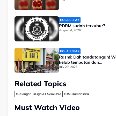
BOLA SEPAK
PDRM sudah terkubur?
August 4, 2026
BOLA SEPAK
Rasmi: Dah tandatangan! W
kelab tempatan dari...
July 29, 2026
Related Topics
#Selangor
#Liga A1 Semi-Pro
#UM-Damansara
Must Watch Video