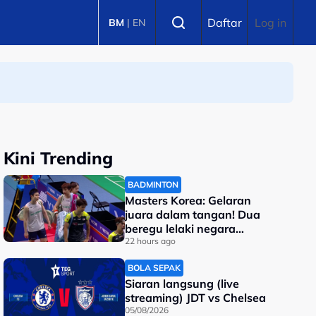
Select language
Daftar
Log in
BM
|
EN
Kini Trending
BADMINTON
Masters Korea: Gelaran
juara dalam tangan! Dua
beregu lelaki negara
berentap di final
22 hours ago
BOLA SEPAK
Siaran langsung (live
streaming) JDT vs Chelsea
05/08/2026