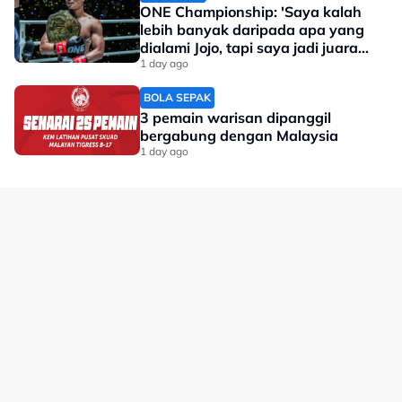
ONE Championship: 'Saya kalah
lebih banyak daripada apa yang
dialami Jojo, tapi saya jadi juara
dunia'
1 day ago
BOLA SEPAK
3 pemain warisan dipanggil
bergabung dengan Malaysia
1 day ago