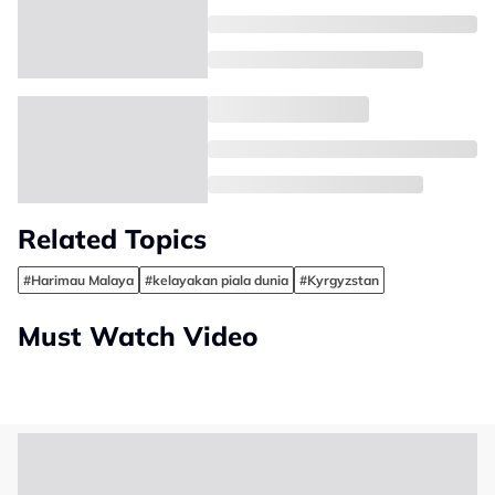
Related Topics
#Harimau Malaya
#kelayakan piala dunia
#Kyrgyzstan
Must Watch Video