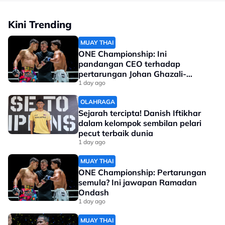
Kini Trending
MUAY THAI
ONE Championship: Ini
pandangan CEO terhadap
pertarungan Johan Ghazali-
Ramadan Ondash
1 day ago
OLAHRAGA
Sejarah tercipta! Danish Iftikhar
dalam kelompok sembilan pelari
pecut terbaik dunia
1 day ago
MUAY THAI
ONE Championship: Pertarungan
semula? Ini jawapan Ramadan
Ondash
1 day ago
MUAY THAI