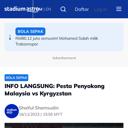
Skip to main content
BOLA SEPAK
Select language
Daftar
Log in
BM
|
EN
Tonggak utama pasukan ranking ke-89 dunia meninggal
dunia akibat diserang
BOLA SEPAK
RM80.12 juta semusim! Mohamed Salah milik
Trabzonspor
Advertisement
BOLA SEPAK
INFO LANGSUNG: Pesta Penyokong
Malaysia vs Kyrgyzstan
Shaiful Shamsudin
16/11/2023 | 15:55 MYT