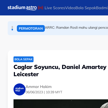
MUAY THAI
Skip to main content
Live Scores
Video
Bola Sepak
Badmi
Tenpin Boling Orang Pekak Malaysia: Pasukan 
BOLING
ARRC: Ramdan Rosli mahu ulangi pencapa
PERMOTORAN
BOLA SEPAK
Caglar Soyuncu, Daniel Amartey 
Leicester
Ammar Hakim
06/06/2023 | 10:39 MYT