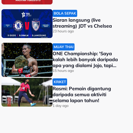
BOLA SEPAK
Siaran langsung (live
streaming) JDT vs Chelsea
23 hours ago
MUAY THAI
ONE Championship: 'Saya
kalah lebih banyak daripada
apa yang dialami Jojo, tapi
saya jadi juara dunia'
15 hours ago
KRIKET
Rasmi: Pemain digantung
daripada semua aktiviti
selama lapan tahun!
1 day ago