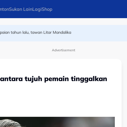
nton
Sukan Lain
Lagi
Shop
Sabah dedikasi kemenangan buat mendiang bekas Presiden
ian tahun lalu, tawan Litar Mandalika
Advertisement
antara tujuh pemain tinggalkan