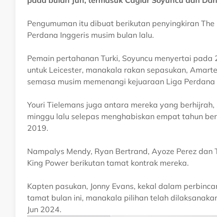
pada bulan Jun, termasuk Caglar Soyuncu dan Dan
Pengumuman itu dibuat berikutan penyingkiran The 
Perdana Inggeris musim bulan lalu.
Pemain pertahanan Turki, Soyuncu menyertai pada 20
untuk Leicester, manakala rakan sepasukan, Amart
semasa musim memenangi kejuaraan Liga Perdana 
Youri Tielemans juga antara mereka yang berhijra
minggu lalu selepas menghabiskan empat tahun ber
2019.
Nampalys Mendy, Ryan Bertrand, Ayoze Perez dan 
King Power berikutan tamat kontrak mereka.
Kapten pasukan, Jonny Evans, kekal dalam perbinc
tamat bulan ini, manakala pilihan telah dilaksana
Jun 2024.