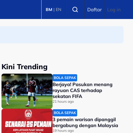
Select language
Daftar
Log in
BM
|
EN
Kini Trending
BOLA SEPAK
Berjaya! Pasukan menang
rayuan CAS terhadap
sekatan FIFA
21 hours ago
BOLA SEPAK
3 pemain warisan dipanggil
bergabung dengan Malaysia
19 hours ago