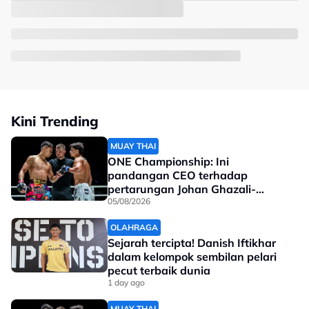
Kini Trending
MUAY THAI
ONE Championship: Ini
pandangan CEO terhadap
pertarungan Johan Ghazali-
Ramadan Ondash
05/08/2026
OLAHRAGA
Sejarah tercipta! Danish Iftikhar
dalam kelompok sembilan pelari
pecut terbaik dunia
1 day ago
MUAY THAI