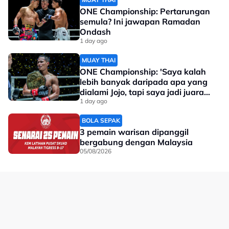
ONE Championship: Pertarungan
semula? Ini jawapan Ramadan
Ondash
1 day ago
MUAY THAI
ONE Championship: 'Saya kalah
lebih banyak daripada apa yang
dialami Jojo, tapi saya jadi juara
dunia'
1 day ago
BOLA SEPAK
3 pemain warisan dipanggil
bergabung dengan Malaysia
05/08/2026