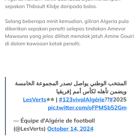
sepakan Thibault Klidje daripada bolos.
Selang beberapa minit kemudian, giliran Algeria pula
diberikan sepakan penalti selepas tindakan Amevor
Mawouna yang jelas dilihat menolak jatuh Amine Gouiri
di dalam kawasan kotak penalti.
المنتخب الوطني يواصل تصدر المجموعة الخامسة
ويضمن تأهله لكأس أمم إفريقيا
⭐⭐ |
#123vivalAlgérie
??
#LesVerts
2025
pic.twitter.com/oFPMSb52Gm
— Équipe d'Algérie de football
(@LesVerts)
October 14, 2024