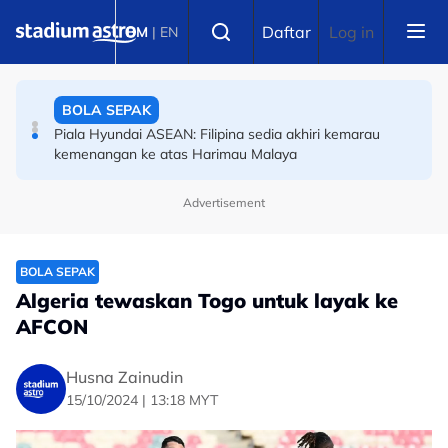
Skip to main content
Select language
Daftar
Log in
BM
|
EN
BOLA SEPAK
Piala Hyundai ASEAN: Filipina sedia akhiri kemarau
kemenangan ke atas Harimau Malaya
OLAHRAGA
9.94 saat! Tate Taylor muncul pelari pecut terpantas
remaja dunia
Advertisement
BOLA SEPAK
Algeria tewaskan Togo untuk layak ke
AFCON
Husna Zainudin
15/10/2024 | 13:18 MYT