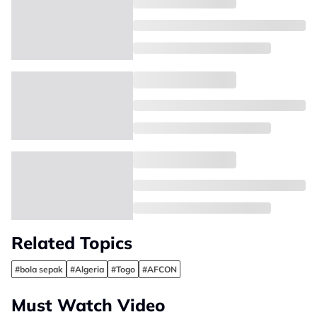
Related Topics
#bola sepak
#Algeria
#Togo
#AFCON
Must Watch Video