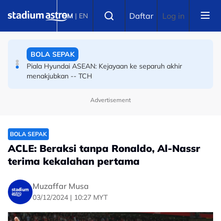
Skip to main content
Select language
ARRC: Dominasi luar biasa Hafizh Syahrin! Rangkul
Daftar
Log in
kemenangan kelapan berturut-turut kategori ASB1000
BM
|
EN
di Mandalika
BOLA SEPAK
Piala Hyundai ASEAN: Kejayaan ke separuh akhir
menakjubkan -- TCH
BOLA SEPAK
Advertisement
SUKMA: Amirudin optimis penganjuran tetap meriah
meski dianjur secara berjimat
BOLA SEPAK
ACLE: Beraksi tanpa Ronaldo, Al-Nassr
terima kekalahan pertama
Muzaffar Musa
03/12/2024 | 10:27 MYT