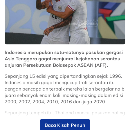
fokus utama pasukan adalah mendapatkan
kemenangan.
“Walaupun kami hanya menang 1-0, kemenangan ini
tetap sangat penting. Dari segi jaringan, memang
jumlah gol penting untuk membantu kami melangkah ke
suku akhir, tetapi perkara paling utama adalah
kemenangan.
Indonesia merupakan satu-satunya pasukan gergasi
“Anak-anak buah saya telah memberikan yang terbaik
Asia Tenggara gagal menjuarai kejohanan serantau
untuk memastikan kemenangan menjadi milik
anjuran Persekutuan Bolasepak ASEAN (AFF).
pasukan,”kata Hafiz
Sepanjang 15 edisi yang dipertandingkan sejak 1996,
SMK Shah Alam kekal ditangga teratas, turut meraih
Indonesia masih gagal mengucup trofi serantau itu
13 mata selepas lima perlawanan namun dibezakan
dengan pencapaian terbaik mereka ialah bergelar naib
dengan jumlah jaringan dan beraksi kurang satu
juara sebanyak enam kali, masing-masing dalam edisi
perlawanan.
2000, 2002, 2004, 2010, 2016 dan juga 2020.
Kumpulan D pula menyaksikan persaingan melibatkan
Sepanjang tempoh itu, Thailand muncul pasukan paling
tiga pasukan iaitu SMK Putera, Akademi Mokhtar
berjaya dengan tujuh gelaran, diikuti Singapura
Dahari B14 (AMD B14) dan SMK Ibrahim Fikri.
Baca Kisah Penuh
dengan empat gelaran dan Vietnam dengan tiga