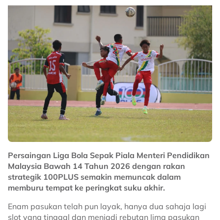
"Mungkin pada awalnya tiada sesiapa menjangkakan
kami akan layak ke separuh akhir, jadi sebagai
jurulatih, saya berterima kasih kepada semua barisan
kejurulatihan dan pemain yang telah memberikan
keyakinan kepada pasukan."
No node context available.
Related Topics
#bola sepak
#Piala Hyundai ASEAN
#Harimau Malaya
#Tan Cheng Hoe
Persaingan Liga Bola Sepak Piala Menteri Pendidikan
Malaysia Bawah 14 Tahun 2026 dengan rakan
strategik 100PLUS semakin memuncak dalam
memburu tempat ke peringkat suku akhir.
Enam pasukan telah pun layak, hanya dua sahaja lagi
slot yang tinggal dan menjadi rebutan lima pasukan