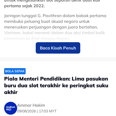
untuk mengesahkan slot separuh akhir buat kali
pertama sejak 2022.
Jaringan tunggal G. Pavithran dalam babak pertama
membuka peluang buat skuad negara untuk
meneruskan perjuangan dengan juara bertahan,
Vietnam, bakal menanti dalam dua aksi timbal balik
penentuan ke final minggu depan.
Baca Kisah Penuh
Bagi ketua jurulatih interim Harimau Malaya, Tan
Cheng Hoe, peluang layak ke separuh akhir kejohanan
itu adalah satu perkara menakjubkan, lebih-lebih lagi
dengan krisis persiapan yang kurang sempurna dan
masalah pelepasan pemain menjelang kejohanan itu.
BOLA SEPAK
Piala Menteri Pendidikan: Lima pasukan
"Memang dari awal kita semua tahu perjalanan
buru dua slot terakhir ke peringkat suku
pasukan kurang lancar tetapi disebabkan keinginan
akhir
pemain dan kepercayaan sesama mereka sebagai satu
pasukan selain pasukan kejurulatihan yang sentiasa
memberikan tunjuk ajar kepada pemain, akhirnya kita
Ammar Hakim
layak ke separuh akhir," katanya seperti dilaporkan
09/08/2026 | 17:03 MYT
wartawan Astro Arena, Kamal Nizam.