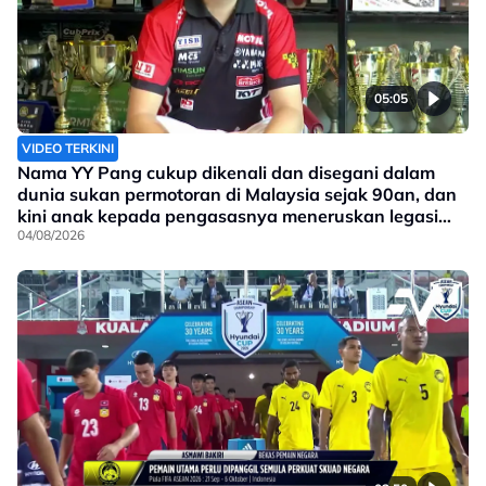
05:05
VIDEO TERKINI
Nama YY Pang cukup dikenali dan disegani dalam
dunia sukan permotoran di Malaysia sejak 90an, dan
kini anak kepada pengasasnya meneruskan legasi
yang telah ditinggalkan
04/08/2026