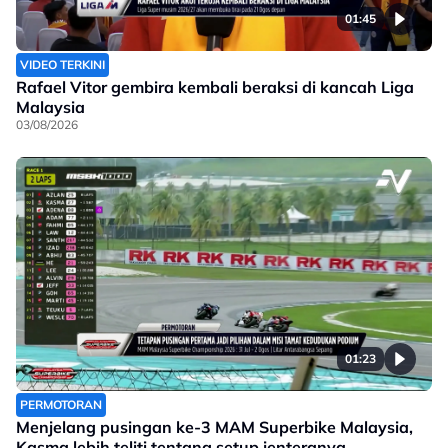
01:45
VIDEO TERKINI
Rafael Vitor gembira kembali beraksi di kancah Liga
Malaysia
03/08/2026
01:23
PERMOTORAN
Menjelang pusingan ke-3 MAM Superbike Malaysia,
Kasma lebih teliti tentang setup jenteranya