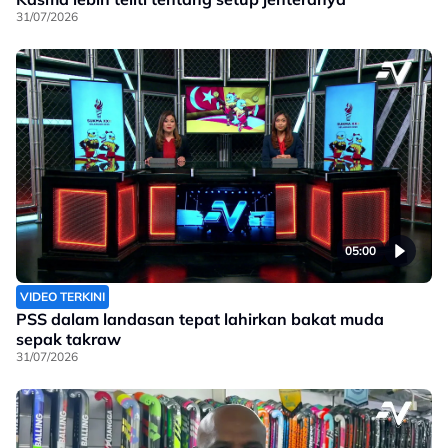
31/07/2026
05:00
VIDEO TERKINI
PSS dalam landasan tepat lahirkan bakat muda
sepak takraw
31/07/2026