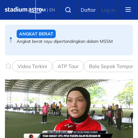
Skip to main content
ANGKAT BERAT
Select language
Daftar
Log in
BM
|
EN
Angkat berat rayu dipertandingkan dalam MSSM
BOLA SEPAK
PBSMM-Kelab Futsal PERINTIS perkukuh pembangunan
akar umbi
Video Terkini
ATP Tour
Bola Sepak Tempata