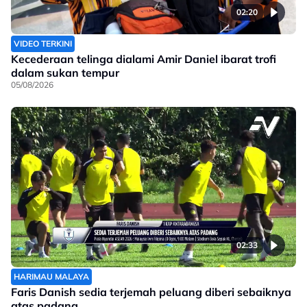
02:20
VIDEO TERKINI
Kecederaan telinga dialami Amir Daniel ibarat trofi
dalam sukan tempur
05/08/2026
02:33
HARIMAU MALAYA
Faris Danish sedia terjemah peluang diberi sebaiknya
atas padang