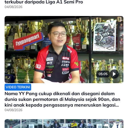
terkubur daripada Liga A1 Semi Pro
04/08/2026
05:05
VIDEO TERKINI
Nama YY Pang cukup dikenali dan disegani dalam
dunia sukan permotoran di Malaysia sejak 90an, dan
kini anak kepada pengasasnya meneruskan legasi
yang telah ditinggalkan
04/08/2026