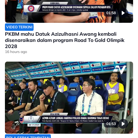
01:58
VIDEO TERKINI
PKBM mahu Datuk Azizulhasni Awang kembali
disenaraikan dalam program Road To Gold Olimpik
2028
16 hours ago
01:53
BOLA SEPAK TEMPATAN