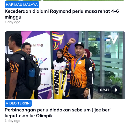
HARIMAU MALAYA
Kecederaan dialami Raymond perlu masa rehat 4-6
minggu
1 day ago
02:41
VIDEO TERKINI
Perbincangan perlu diadakan sebelum Jijoe beri
keputusan ke Olimpik
1 day ago