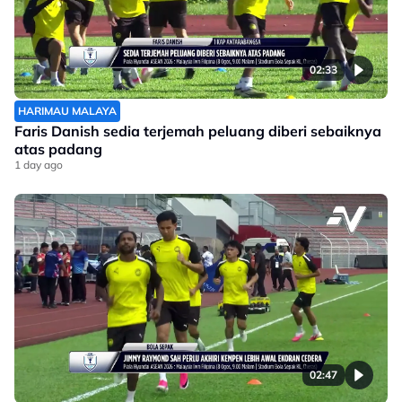
02:33
HARIMAU MALAYA
Faris Danish sedia terjemah peluang diberi sebaiknya
atas padang
1 day ago
02:47