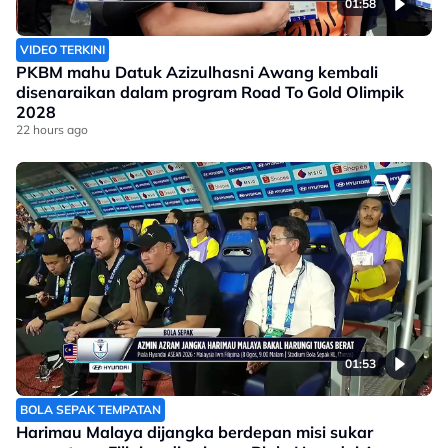
01:58
VIDEO TERKINI
PKBM mahu Datuk Azizulhasni Awang kembali
disenaraikan dalam program Road To Gold Olimpik
2028
22 hours ago
01:53
BOLA SEPAK TEMPATAN
Harimau Malaya dijangka berdepan misi sukar