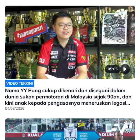
05:05
VIDEO TERKINI
Nama YY Pang cukup dikenali dan disegani dalam
dunia sukan permotoran di Malaysia sejak 90an, dan
kini anak kepada pengasasnya meneruskan legasi
yang telah ditinggalkan
04/08/2026