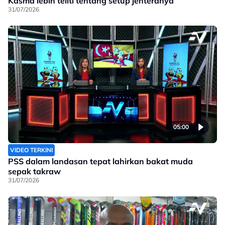
Kasma lebih teliti tentang setup jenteranya
31/07/2026
05:00
VIDEO TERKINI
PSS dalam landasan tepat lahirkan bakat muda
sepak takraw
31/07/2026