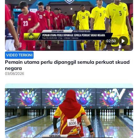
02:50
VIDEO TERKINI
Pemain utama perlu dipanggil semula perkuat skuad
negara
03/08/2026