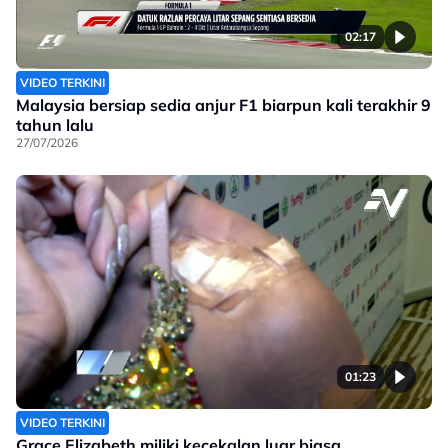
02:17
VIDEO TERKINI
Malaysia bersiap sedia anjur F1 biarpun kali terakhir 9
tahun lalu
27/07/2026
01:23
VIDEO TERKINI
Grace Elizabeth miliki kecekalan luar biasa