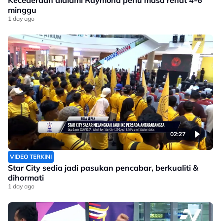
Kecederaan dialami Raymond perlu masa rehat 4-6
minggu
1 day ago
02:27
VIDEO TERKINI
Star City sedia jadi pasukan pencabar, berkualiti &
dihormati
1 day ago