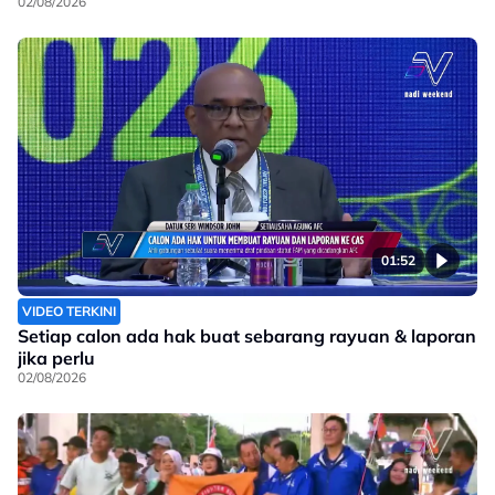
02/08/2026
01:52
VIDEO TERKINI
Setiap calon ada hak buat sebarang rayuan & laporan
jika perlu
02/08/2026