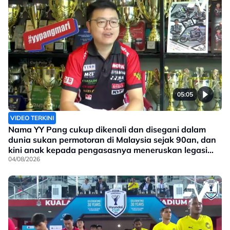
05:05
VIDEO TERKINI
Nama YY Pang cukup dikenali dan disegani dalam
dunia sukan permotoran di Malaysia sejak 90an, dan
kini anak kepada pengasasnya meneruskan legasi
yang telah ditinggalkan
04/08/2026