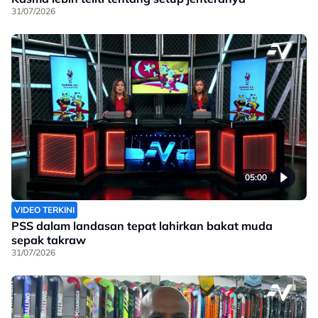
31/07/2026
05:00
VIDEO TERKINI
PSS dalam landasan tepat lahirkan bakat muda
sepak takraw
31/07/2026