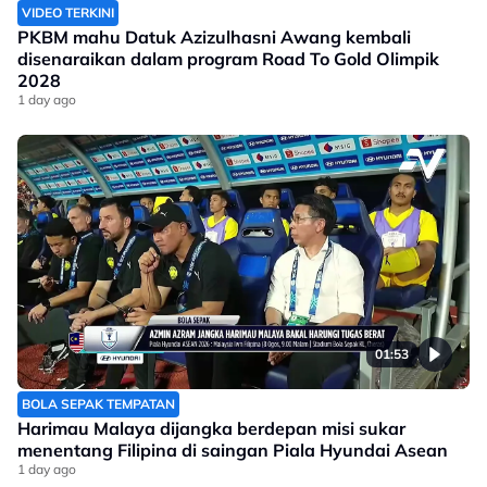
VIDEO TERKINI
PKBM mahu Datuk Azizulhasni Awang kembali
disenaraikan dalam program Road To Gold Olimpik
2028
1 day ago
01:53
BOLA SEPAK TEMPATAN
Harimau Malaya dijangka berdepan misi sukar
menentang Filipina di saingan Piala Hyundai Asean
1 day ago