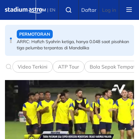
Skip to main content
PERMOTORAN
Select language
Daftar
Log in
BM
|
EN
ARRC: Hafizh Syahrin ketiga, hanya 0.048 saat pisahkan
tiga pelumba terpantas di Mandalika
BOLA SEPAK
Badminton Dunia BWF: Malaysia harus berdepan realiti
pahit
Video Terkini
ATP Tour
Bola Sepak Tempata