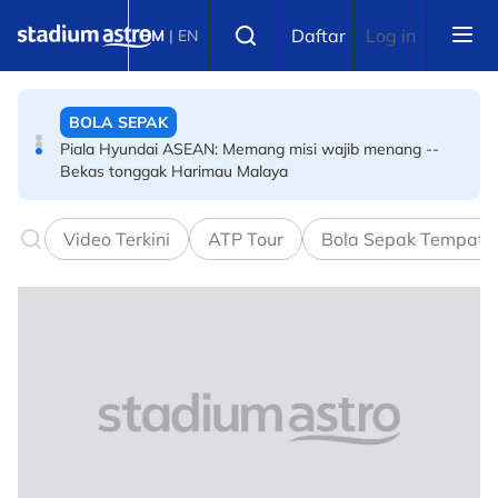
Skip to main content
Select language
ISTAF OH ISTAF…
Daftar
Log in
BM
|
EN
BOLA SEPAK
Piala Hyundai ASEAN: Memang misi wajib menang --
Bekas tonggak Harimau Malaya
BOLA SEPAK
Video Terkini
ATP Tour
Bola Sepak Tempata
Piala Hyundai ASEAN: Indonesia tersingkir, Herdman
pula jadi sasaran -- #JohnHerdmanOut meletup!