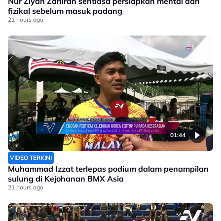
Nur Ziyan Zahirah sentiasa persiapkan mental dan
fizikal sebelum masuk padang
21 hours ago
01:44
VIDEO TERKINI
Muhammad Izzat terlepas podium dalam penampilan
sulung di Kejohanan BMX Asia
21 hours ago