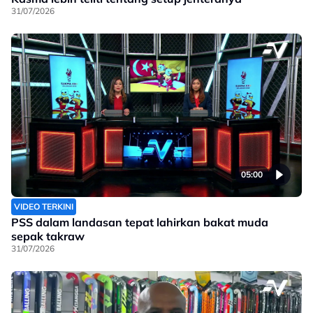
31/07/2026
05:00
VIDEO TERKINI
PSS dalam landasan tepat lahirkan bakat muda
sepak takraw
31/07/2026