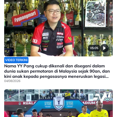
05:05
VIDEO TERKINI
Nama YY Pang cukup dikenali dan disegani dalam
dunia sukan permotoran di Malaysia sejak 90an, dan
kini anak kepada pengasasnya meneruskan legasi
yang telah ditinggalkan
04/08/2026