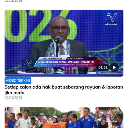
02/08/2026
01:52
VIDEO TERKINI
Setiap calon ada hak buat sebarang rayuan & laporan
jika perlu
02/08/2026