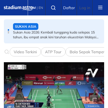
Skip to main content
SUKAN ASIA
Select language
Daftar
Log in
BM
|
EN
Sukan Asia 2026: Kembali tunggang kuda selepas 15
tahun, ibu empat anak kini taruhan ekuestrian Malaysia
di Aichi-Nagoya
BOLA SEPAK
Piala Hyundai ASEAN: Wan Kuzain terharu akhirnya
barisi kesebelasan utama Harimau Malaya
Video Terkini
ATP Tour
Bola Sepak Tempata