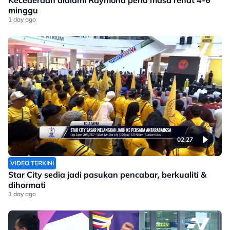
Kecederaan dialami Raymond perlu masa rehat 4-6
minggu
1 day ago
02:27
VIDEO TERKINI
Star City sedia jadi pasukan pencabar, berkualiti &
dihormati
1 day ago