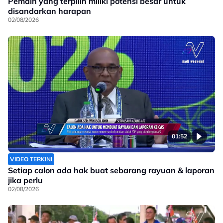
Pemain yang terpilih miliki potensi besar untuk
disandarkan harapan
02/08/2026
01:52
VIDEO TERKINI
Setiap calon ada hak buat sebarang rayuan & laporan
jika perlu
02/08/2026