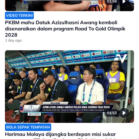
01:58
VIDEO TERKINI
PKBM mahu Datuk Azizulhasni Awang kembali
disenaraikan dalam program Road To Gold Olimpik
2028
1 day ago
01:53
BOLA SEPAK TEMPATAN
Harimau Malaya dijangka berdepan misi sukar