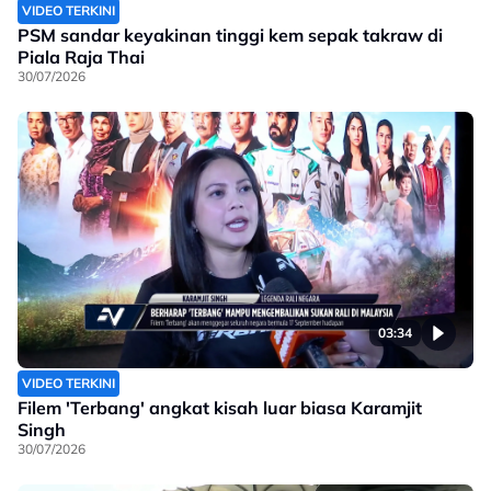
VIDEO TERKINI
PSM sandar keyakinan tinggi kem sepak takraw di
Piala Raja Thai
30/07/2026
03:34
VIDEO TERKINI
Filem 'Terbang' angkat kisah luar biasa Karamjit
Singh
30/07/2026