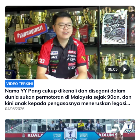
05:05
VIDEO TERKINI
Nama YY Pang cukup dikenali dan disegani dalam
dunia sukan permotoran di Malaysia sejak 90an, dan
kini anak kepada pengasasnya meneruskan legasi
yang telah ditinggalkan
04/08/2026